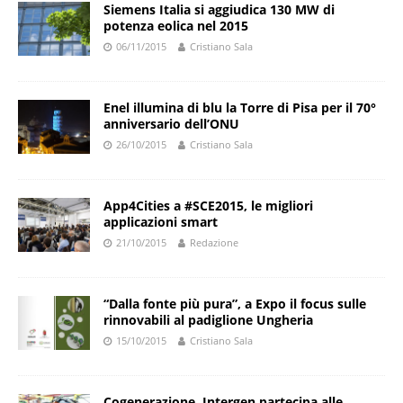
Siemens Italia si aggiudica 130 MW di
potenza eolica nel 2015
06/11/2015
Cristiano Sala
Enel illumina di blu la Torre di Pisa per il 70°
anniversario dell’ONU
26/10/2015
Cristiano Sala
App4Cities a #SCE2015, le migliori
applicazioni smart
21/10/2015
Redazione
“Dalla fonte più pura”, a Expo il focus sulle
rinnovabili al padiglione Ungheria
15/10/2015
Cristiano Sala
Cogenerazione, Intergen partecipa alle