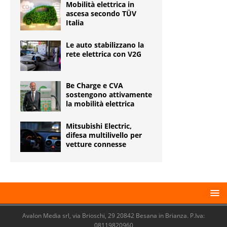
Mobilità elettrica in
ascesa secondo TÜV
Italia
Le auto stabilizzano la
rete elettrica con V2G
Be Charge e CVA
sostengono attivamente
la mobilità elettrica
Mitsubishi Electric,
difesa multilivello per
vetture connesse
Avalon Media srl, via Brioschi, 29 20842 Besana in Brianza. P.Iva:
08119820960