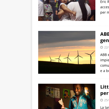
Eric 
acces
per m
ABB
gen
22/
ABB e
impie
comun
e a b
Lit
per
25/
La la