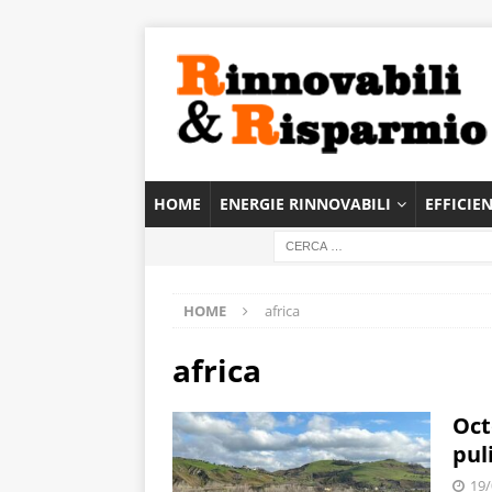
HOME
ENERGIE RINNOVABILI
EFFICIE
HOME
africa
africa
Oct
pul
19/