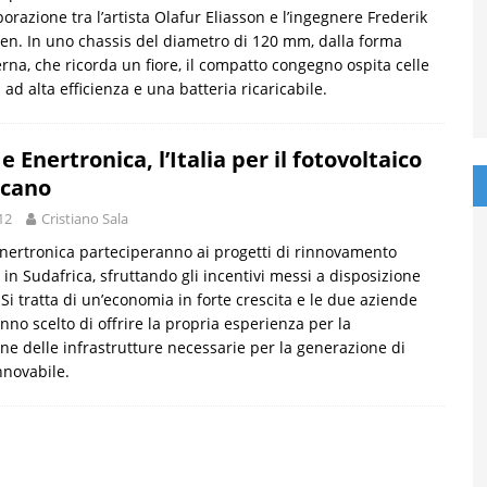
borazione tra l’artista Olafur Eliasson e l’ingegnere Frederik
en. In uno chassis del diametro di 120 mm, dalla forma
na, che ricorda un fiore, il compatto congegno ospita celle
i ad alta efficienza e una batteria ricaricabile.
e Enertronica, l’Italia per il fotovoltaico
icano
12
Cristiano Sala
nertronica parteciperanno ai progetti di rinnovamento
 in Sudafrica, sfruttando gli incentivi messi a disposizione
 Si tratta di un’economia in forte crescita e le due aziende
anno scelto di offrire la propria esperienza per la
one delle infrastrutture necessarie per la generazione di
nnovabile.