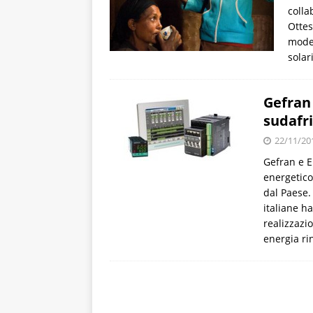
colla
Ottes
moder
solar
Gefran 
sudafr
22/11/20
Gefran e E
energetico
dal Paese.
italiane h
realizzazi
energia ri