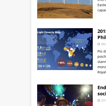
Easte
capac
201
Phi
05/
Più d
poich
stann
mondi
Royal
End
soc
27/