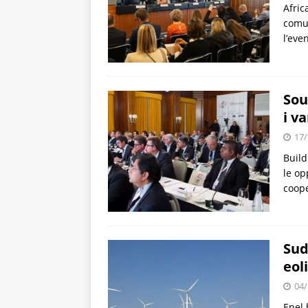
Afric
comun
l’eve
Sou
i v
17/
Build
le op
coope
Sud
eol
04/
Enel 