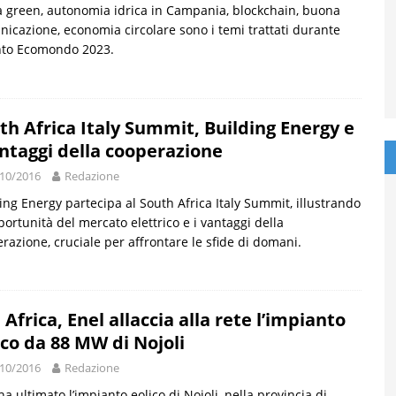
a green, autonomia idrica in Campania, blockchain, buona
icazione, economia circolare sono i temi trattati durante
nto Ecomondo 2023.
th Africa Italy Summit, Building Energy e
antaggi della cooperazione
10/2016
Redazione
ing Energy partecipa al South Africa Italy Summit, illustrando
portunità del mercato elettrico e i vantaggi della
razione, cruciale per affrontare le sfide di domani.
 Africa, Enel allaccia alla rete l’impianto
ico da 88 MW di Nojoli
10/2016
Redazione
ha ultimato l’impianto eolico di Nojoli, nella provincia di