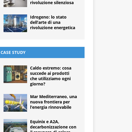
rivoluzione silenziosa
Idrogeno: lo stato
dell’arte di una
rivoluzione energetica
CASE STUDY
Caldo estremo: cosa
succede ai prodotti
che utilizziamo ogni
giorno?
Mar Mediterraneo, una
nuova frontiera per
l’energia rinnovabile
Equinix e A2A,
decarbonizzazione con