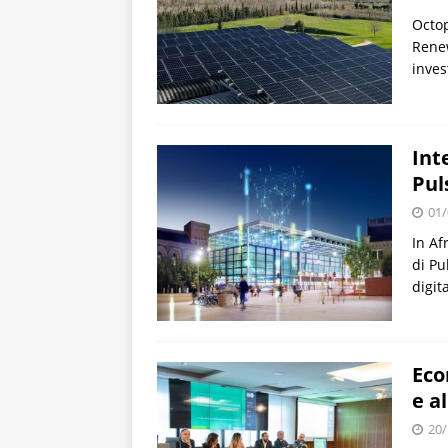
Octop
Renew
inves
Int
Pul
01/
In Af
di Pu
digit
Eco
e a
20/