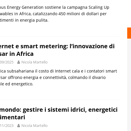
us Energy Generation sostiene la campagna Scaling Up
ables in Africa, catalizzando 450 milioni di dollari per
timenti in energia pulita.
ernet e smart metering: l’innovazione di
sar in Africa
09/2025
Nicola Martello
rica subsahariana il costo di Internet cala e i contatori smart
lsar offrono energia e connettività, colmando il divario
ale ed energetico.
mondo: gestire i sistemi idrici, energetici
limentari
11/2023
Nicola Martello