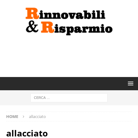
HOME
allacciato
allacciato