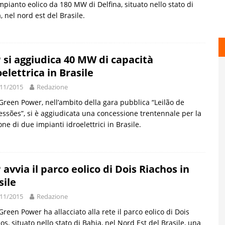
impianto eolico da 180 MW di Delfina, situato nello stato di
, nel nord est del Brasile.
 si aggiudica 40 MW di capacità
oelettrica in Brasile
11/2015
Redazione
Green Power, nell’ambito della gara pubblica “Leilão de
ssões”, si è aggiudicata una concessione trentennale per la
one di due impianti idroelettrici in Brasile.
 avvia il parco eolico di Dois Riachos in
sile
11/2015
Redazione
Green Power ha allacciato alla rete il parco eolico di Dois
os, situato nello stato di Bahia, nel Nord Est del Brasile, una