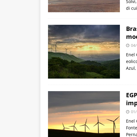
Solvì
di cu
Bra
mod
04/
Enel 
eolic
Azul,
EGP
imp
01/
Enel 
Fonte
Perna