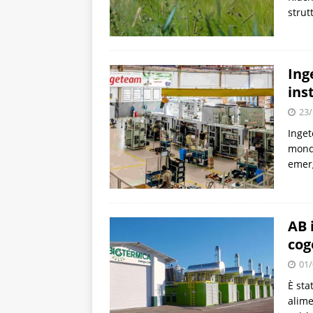
strut
Ing
ins
23/
Inget
mondo
emerg
AB 
cog
01/
È sta
alime