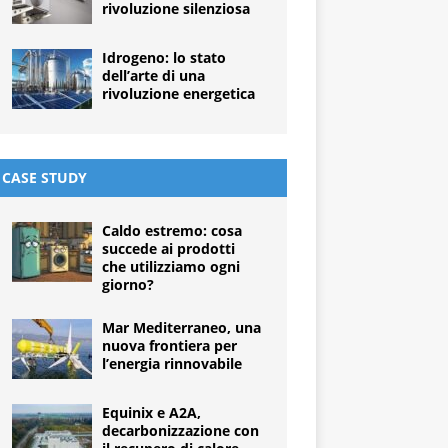
rivoluzione silenziosa
Idrogeno: lo stato
dell’arte di una
rivoluzione energetica
CASE STUDY
Caldo estremo: cosa
succede ai prodotti
che utilizziamo ogni
giorno?
Mar Mediterraneo, una
nuova frontiera per
l’energia rinnovabile
Equinix e A2A,
decarbonizzazione con