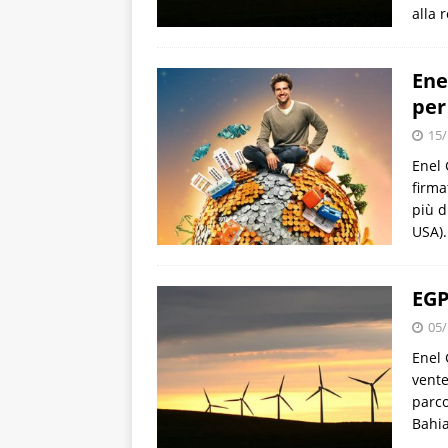
alla r
Ene
per
15/
Enel 
firma
più d
USA).
EGP
05/
Enel 
vente
parco
Bahia