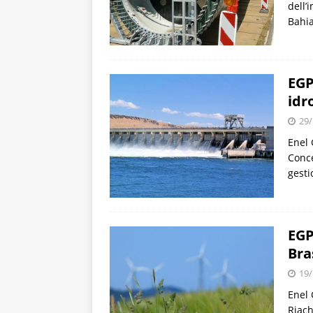
dell’
Bahia
EGP
idr
29/
Enel 
Conce
gesti
EGP
Bra
19/
Enel 
Riach