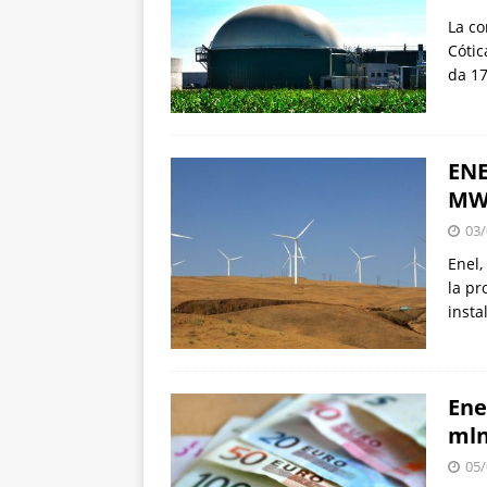
La co
Cótic
da 1
ENE
MW 
03/
Enel,
la pr
insta
Ene
mln
05/