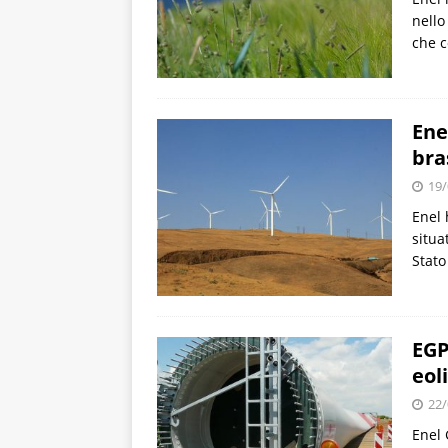
nello
che c
Ene
bra
19/
Enel 
situa
Stato
EGP
eol
22/
Enel 