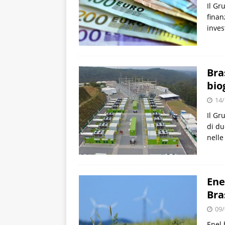
Il Gr
finan
inves
Bra
bio
14/
Il Gr
di du
nelle
Ene
Bra
09/
Enel 