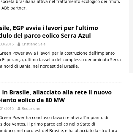
, società brasiliana attiva nel trattamento ecologico dei rifiuti,
i ABè partner.
sile, EGP avvia i lavori per l’ultimo
ulo del parco eolico Serra Azul
03/2015
Cristiano Sala
Green Power avvia i lavori per la costruzione dell’impianto
o Esperança, ultimo tassello del complesso denominato Serra
 a nord di Bahia, nel nordest del Brasile.
 in Brasile, allacciato alla rete il nuovo
ianto eolico da 80 MW
01/2015
Redazione
Green Power ha concluso i lavori relativi all’impianto di
s dos Ventos, il primo parco eolico nello Stato di
mbuco, nel nord est del Brasile, e ha allacciato la struttura