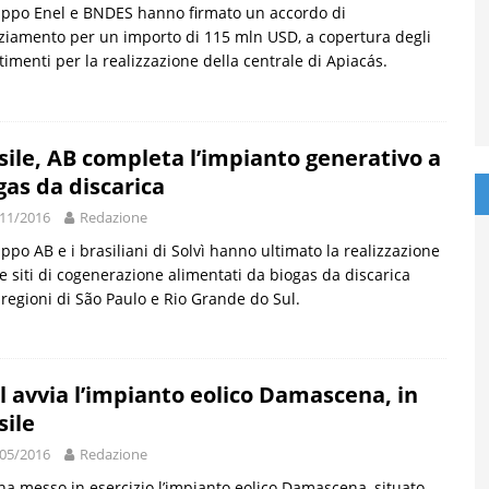
uppo Enel e BNDES hanno firmato un accordo di
ziamento per un importo di 115 mln USD, a copertura degli
timenti per la realizzazione della centrale di Apiacás.
sile, AB completa l’impianto generativo a
gas da discarica
11/2016
Redazione
uppo AB e i brasiliani di Solvì hanno ultimato la realizzazione
e siti di cogenerazione alimentati da biogas da discarica
 regioni di São Paulo e Rio Grande do Sul.
l avvia l’impianto eolico Damascena, in
sile
05/2016
Redazione
ha messo in esercizio l’impianto eolico Damascena, situato