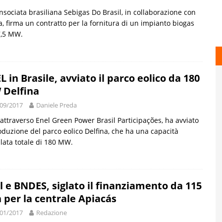
nsociata brasiliana Sebigas Do Brasil, in collaborazione con
a, firma un contratto per la fornitura di un impianto biogas
7,5 MW.
L in Brasile, avviato il parco eolico da 180
Delfina
09/2017
Daniele Preda
 attraverso Enel Green Power Brasil Participações, ha avviato
oduzione del parco eolico Delfina, che ha una capacità
llata totale di 180 MW.
l e BNDES, siglato il finanziamento da 115
 per la centrale Apiacás
01/2017
Redazione