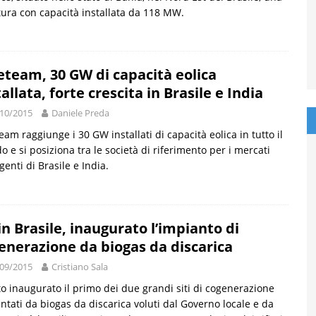
tura con capacità installata da 118 MW.
eteam, 30 GW di capacità eolica
tallata, forte crescita in Brasile e India
10/2015
Daniele Preda
eam raggiunge i 30 GW installati di capacità eolica in tutto il
 e si posiziona tra le società di riferimento per i mercati
enti di Brasile e India.
in Brasile, inaugurato l’impianto di
enerazione da biogas da discarica
09/2015
Cristiano Sala
to inaugurato il primo dei due grandi siti di cogenerazione
ntati da biogas da discarica voluti dal Governo locale e da