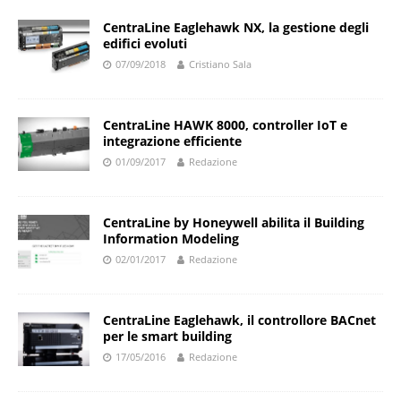
CentraLine Eaglehawk NX, la gestione degli
edifici evoluti
07/09/2018
Cristiano Sala
CentraLine HAWK 8000, controller IoT e
integrazione efficiente
01/09/2017
Redazione
CentraLine by Honeywell abilita il Building
Information Modeling
02/01/2017
Redazione
CentraLine Eaglehawk, il controllore BACnet
per le smart building
17/05/2016
Redazione