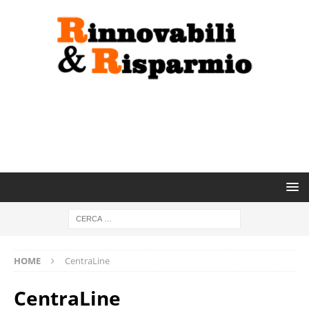
HOME
CentraLine
CentraLine