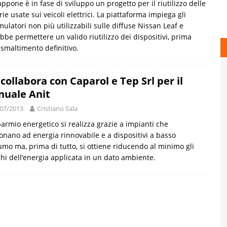
appone è in fase di sviluppo un progetto per il riutilizzo delle
rie usate sui veicoli elettrici. La piattaforma impiega gli
ulatori non più utilizzabili sulle diffuse Nissan Leaf e
bbe permettere un valido riutilizzo dei dispositivi, prima
 smaltimento definitivo.
r collabora con Caparol e Tep Srl per il
uale Anit
07/2013
Cristiano Sala
sparmio energetico si realizza grazie a impianti che
onano ad energia rinnovabile e a dispositivi a basso
mo ma, prima di tutto, si ottiene riducendo al minimo gli
hi dell’energia applicata in un dato ambiente.