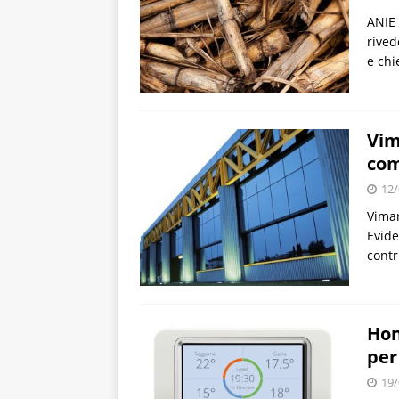
ANIE 
rived
e chi
Vim
com
12/
Vimar
Evide
contr
Hon
per
19/