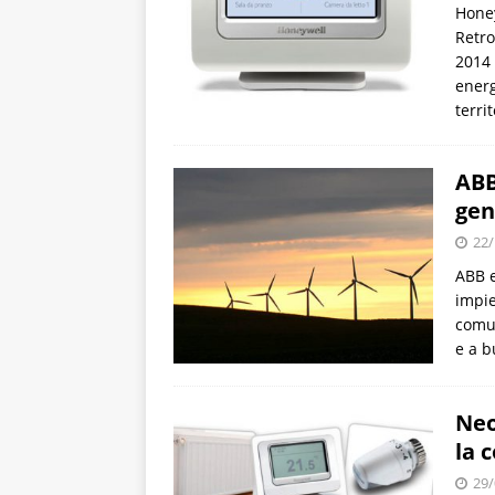
Honey
Retro
2014 
energ
territ
ABB
gen
22/
ABB e
impie
comun
e a b
Neo
la 
29/