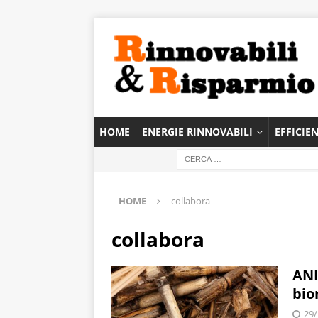
HOME
ENERGIE RINNOVABILI
EFFICIE
HOME
collabora
collabora
ANI
bio
29/