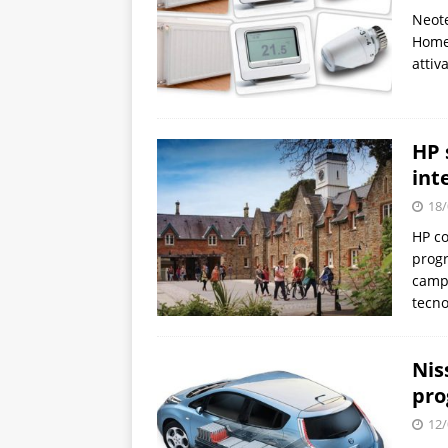
Neote
Home
atti
HP 
int
18/
HP co
progr
campu
tecno
Nis
pro
12/