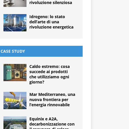
rivoluzione silenziosa
Idrogeno: lo stato
dell’arte di una
rivoluzione energetica
CASE STUDY
Caldo estremo: cosa
succede ai prodotti
che utilizziamo ogni
giorno?
Mar Mediterraneo, una
nuova frontiera per
l’energia rinnovabile
Equinix e A2A,
decarbonizzazione con