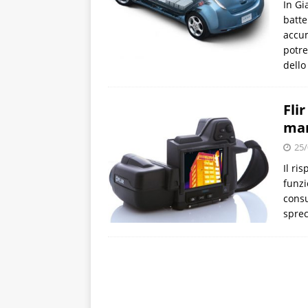
In Gi
batte
accum
potre
dello
Fli
man
25/
Il ri
funzi
consu
sprec