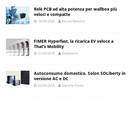
Relè PCB ad alta potenza per wallbox più
veloci e compatte
16/09/2024
Nicola Martello
FIMER Hyperfast, la ricarica EV veloce a
That’s Mobility
21/09/2018
Redazione
Autoconsumo domestico, Solon SOLiberty in
versione AC e DC
02/06/2014
Daniele Preda