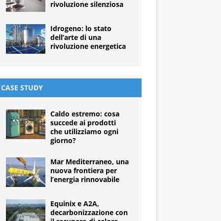
rivoluzione silenziosa
Idrogeno: lo stato
dell’arte di una
rivoluzione energetica
CASE STUDY
Caldo estremo: cosa
succede ai prodotti
che utilizziamo ogni
giorno?
Mar Mediterraneo, una
nuova frontiera per
l’energia rinnovabile
Equinix e A2A,
decarbonizzazione con