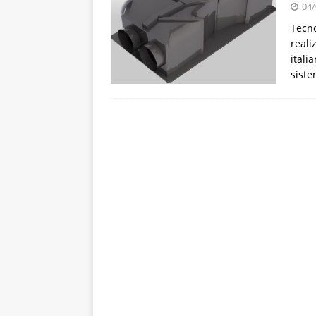
04/
Tecno
reali
itali
siste