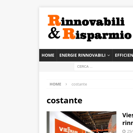
HOME
ENERGIE RINNOVABILI
EFFICIE
HOME
costante
costante
Vie
rin
25/