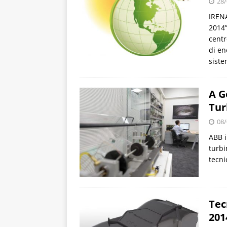
28/
IRENA
2014”
centr
di en
siste
A G
Tur
08/
ABB i
turbi
tecni
Tec
201