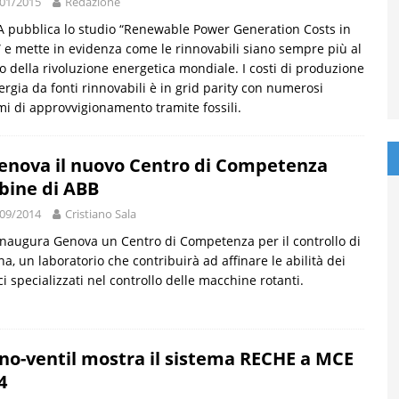
01/2015
Redazione
 pubblica lo studio “Renewable Power Generation Costs in
 e mette in evidenza come le rinnovabili siano sempre più al
o della rivoluzione energetica mondiale. I costi di produzione
ergia da fonti rinnovabili è in grid parity con numerosi
mi di approvvigionamento tramite fossili.
enova il nuovo Centro di Competenza
bine di ABB
09/2014
Cristiano Sala
naugura Genova un Centro di Competenza per il controllo di
na, un laboratorio che contribuirà ad affinare le abilità dei
ci specializzati nel controllo delle macchine rotanti.
no-ventil mostra il sistema RECHE a MCE
4