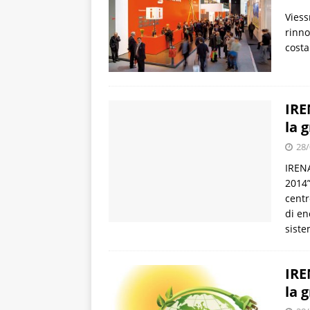
Viess
rinno
costa
IRE
la 
28/
IRENA
2014”
centr
di en
siste
IRE
la 