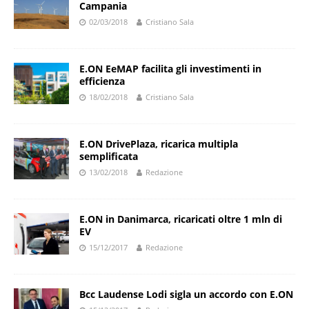
Campania
02/03/2018
Cristiano Sala
E.ON EeMAP facilita gli investimenti in
efficienza
18/02/2018
Cristiano Sala
E.ON DrivePlaza, ricarica multipla
semplificata
13/02/2018
Redazione
E.ON in Danimarca, ricaricati oltre 1 mln di
EV
15/12/2017
Redazione
Bcc Laudense Lodi sigla un accordo con E.ON