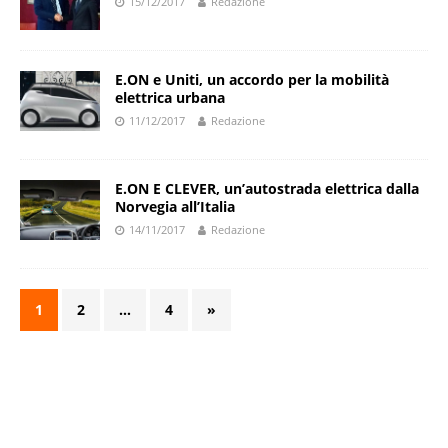
15/12/2017
Redazione
E.ON e Uniti, un accordo per la mobilità
elettrica urbana
11/12/2017
Redazione
E.ON E CLEVER, un’autostrada elettrica dalla
Norvegia all’Italia
14/11/2017
Redazione
1
2
…
4
»