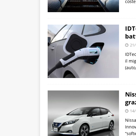
coste
IDT
bat
21/
IDTec
il mig
(auto
Nis
gra
14/
Nissa
Innov
“soft