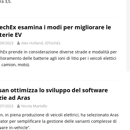
rà 3,5.
echEx esamina i modi per migliorare le
terie EV
09/2023
Alex Holland, IDTechEx
hEx prende in considerazione diverse strade e modalità per
lioramento delle batterie agli ioni di litio per i veicoli elettici
, camion, moto).
san ottimizza lo sviluppo del software
zie ad Aras
07/2023
Nicola Martello
n, in piena produzione di veicoli elettrici, ha selezionato Aras
ator per semplificare la gestione delle varianti complesse di
ware in-vehicle”.