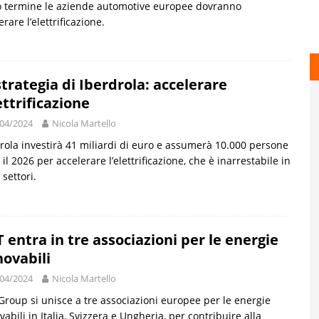
o termine le aziende automotive europee dovranno
erare l’elettrificazione.
strategia di Iberdrola: accelerare
ettrificazione
04/2024
Nicola Martello
rola investirà 41 miliardi di euro e assumerà 10.000 persone
 il 2026 per accelerare l’elettrificazione, che è inarrestabile in
i settori.
 entra in tre associazioni per le energie
novabili
04/2024
Nicola Martello
roup si unisce a tre associazioni europee per le energie
vabili in Italia, Svizzera e Ungheria, per contribuire alla