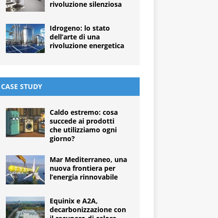
rivoluzione silenziosa
Idrogeno: lo stato
dell’arte di una
rivoluzione energetica
CASE STUDY
Caldo estremo: cosa
succede ai prodotti
che utilizziamo ogni
giorno?
Mar Mediterraneo, una
nuova frontiera per
l’energia rinnovabile
Equinix e A2A,
decarbonizzazione con