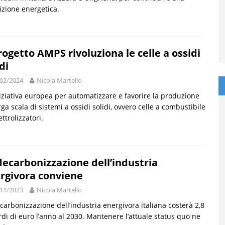
izione energetica.
Progetto AMPS rivoluziona le celle a ossidi
di
02/2024
Nicola Martello
iziativa europea per automatizzare e favorire la produzione
rga scala di sistemi a ossidi solidi, ovvero celle a combustibile
ettrolizzatori.
decarbonizzazione dell’industria
rgivora conviene
11/2023
Nicola Martello
carbonizzazione dell’industria energivora italiana costerà 2,8
rdi di euro l’anno al 2030. Mantenere l’attuale status quo ne