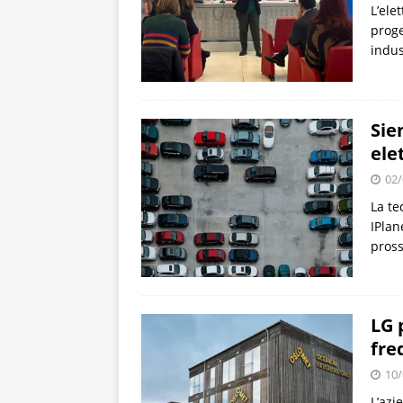
L’ele
proge
indus
Sie
elet
02/
La te
IPlan
pross
LG 
fre
10/
L’azi