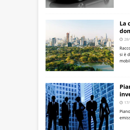
La 
do
28/
Racco
si è 
mobil
Pia
inv
17/
Piano
emiss