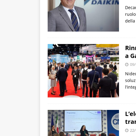
Decar
ruolo
della
Rin
a G
09/
Nidec
soluz
l’int
L’e
tra
22/