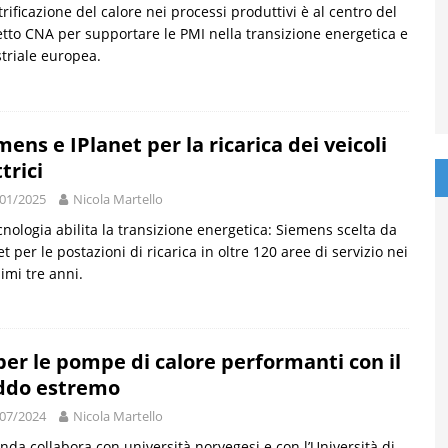
ttrificazione del calore nei processi produttivi è al centro del
tto CNA per supportare le PMI nella transizione energetica e
triale europea.
mens e IPlanet per la ricarica dei veicoli
trici
01/2025
Nicola Martello
cnologia abilita la transizione energetica: Siemens scelta da
et per le postazioni di ricarica in oltre 120 aree di servizio nei
imi tre anni.
per le pompe di calore performanti con il
ddo estremo
07/2024
Nicola Martello
enda collabora con università norvegesi e con l’Università di