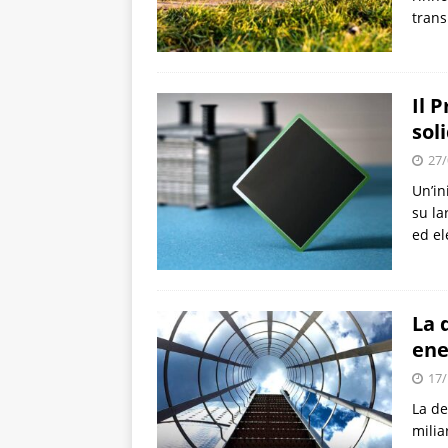
trans
Il 
soli
27/
Un’in
su la
ed el
La 
ene
17/
La de
milia