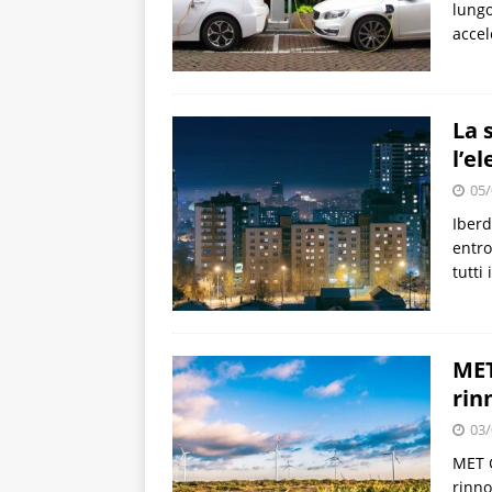
lung
accel
La 
l’el
05/
Iberd
entro
tutti 
MET
rin
03/
MET G
rinno