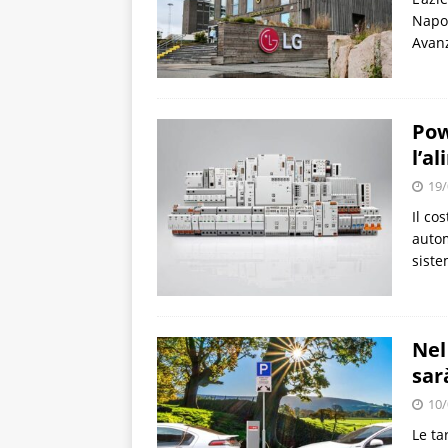
Napol
Avanz
Pow
l’a
19/
Il co
autom
siste
Nel
sar
10/
Le ta