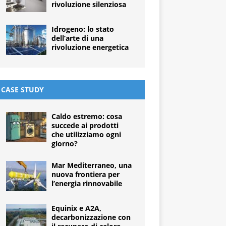
rivoluzione silenziosa
Idrogeno: lo stato
dell’arte di una
rivoluzione energetica
CASE STUDY
Caldo estremo: cosa
succede ai prodotti
che utilizziamo ogni
giorno?
Mar Mediterraneo, una
nuova frontiera per
l’energia rinnovabile
Equinix e A2A,
decarbonizzazione con