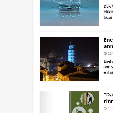
Dow W
effic
busin
Ene
ann
26/
Enel 
anniv
e il 
“Da
rin
15/