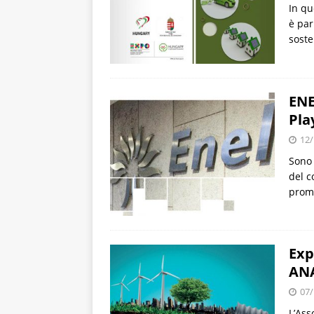
In qu
è par
soste
ENE
Pla
12/
Sono 
del c
promu
Exp
AN
07/
L’Ass