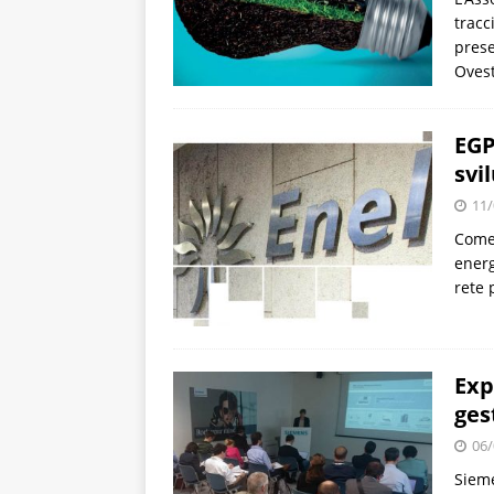
tracc
prese
Oves
EGP
svi
11/
Come 
energ
rete 
Exp
ges
06/
Sieme