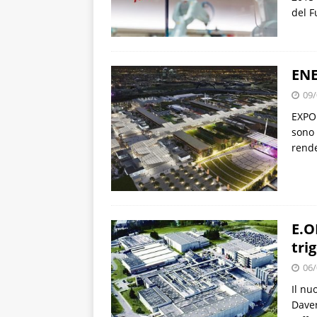
del F
ENE
09/
EXPO 
sono 
rende
E.O
tri
06/
Il nu
Daver