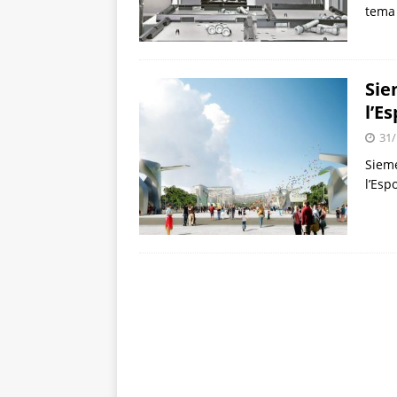
tema 
Sie
l’E
31/
Sieme
l’Esp