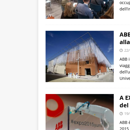
occup
dell’
ABB
alla
22/
ABB i
viagg
dell’
Unive
A E
del
19/
ABB è
2015 