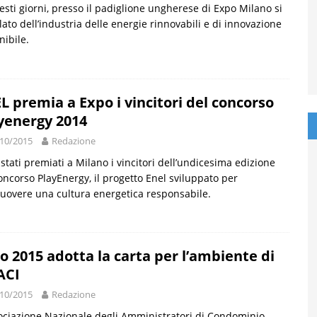
esti giorni, presso il padiglione ungherese di Expo Milano si
lato dell’industria delle energie rinnovabili e di innovazione
nibile.
L premia a Expo i vincitori del concorso
yenergy 2014
10/2015
Redazione
stati premiati a Milano i vincitori dell’undicesima edizione
oncorso PlayEnergy, il progetto Enel sviluppato per
overe una cultura energetica responsabile.
o 2015 adotta la carta per l’ambiente di
ACI
10/2015
Redazione
ociazione Nazionale degli Amministratori di Condominio