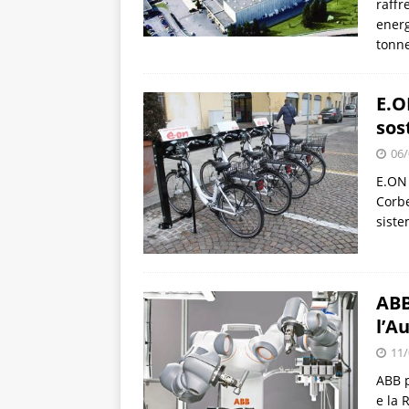
raffr
energ
tonne
E.O
sos
06/
E.ON 
Corbe
siste
ABB
l’A
11/
ABB p
e la 