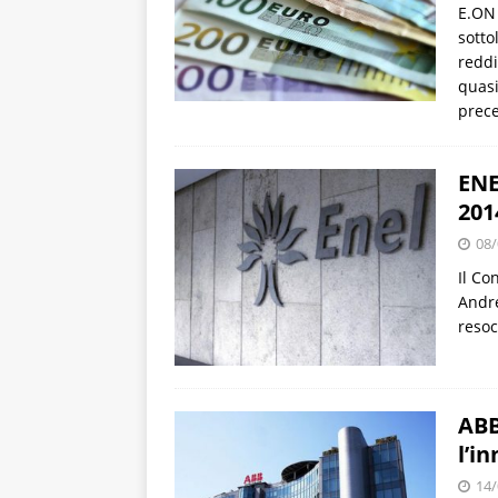
E.ON 
sotto
reddi
quasi
prec
ENE
201
08/
Il Co
Andre
resoc
ABB
l’i
14/