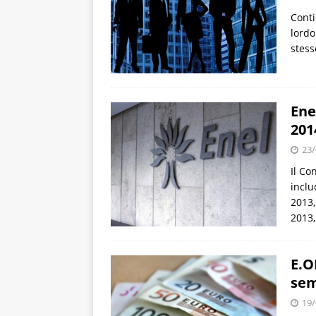
Conti
lordo
stess
Ene
201
23/
Il Co
inclu
2013,
2013,
E.O
sem
19/