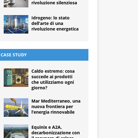
rivoluzione silenziosa
Idrogeno: lo stato
dell’arte di una
rivoluzione energetica
CASE STUDY
Caldo estremo: cosa
succede ai prodotti
che utilizziamo ogni
giorno?
Mar Mediterraneo, una
nuova frontiera per
l’energia rinnovabile
Equinix e A2A,
decarbonizzazione con