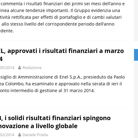
commenta i risultati finanziari dei primi sei mesi dell’anno e
linea alcune tendenze importanti. Il Gruppo evidenzia una
tività rettificata per effetti di portafoglio e di cambi valutari
 allo stesso livello del corrispondente periodo dell’anno
edente.
L, approvati i risultati finanziari a marzo
4
05/2014
Redazione
nsiglio di Amministrazione di Enel S.p.A., presieduto da Paolo
a Colombo, ha esaminato e approvato nella serata di ieri il
onto intermedio di gestione al 31 marzo 2014.
, i solidi risultati finanziari spingono
nnovazione a livello globale
02/2014
Daniele Preda