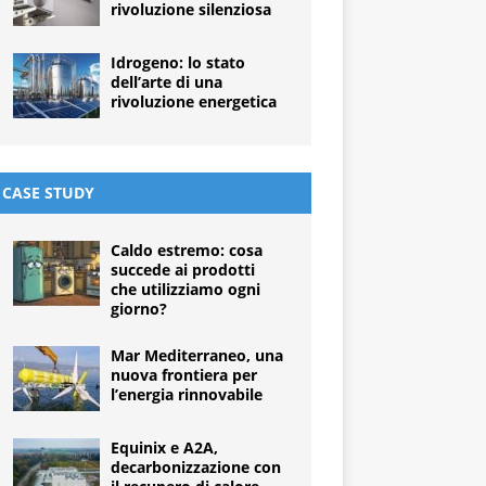
rivoluzione silenziosa
Idrogeno: lo stato
dell’arte di una
rivoluzione energetica
CASE STUDY
Caldo estremo: cosa
succede ai prodotti
che utilizziamo ogni
giorno?
Mar Mediterraneo, una
nuova frontiera per
l’energia rinnovabile
Equinix e A2A,
decarbonizzazione con