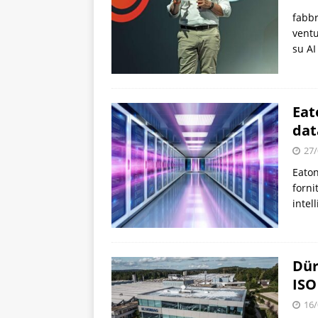
fabbr
ventu
su AI
Eat
dat
27/
Eaton
forni
intel
Dür
ISO
16/