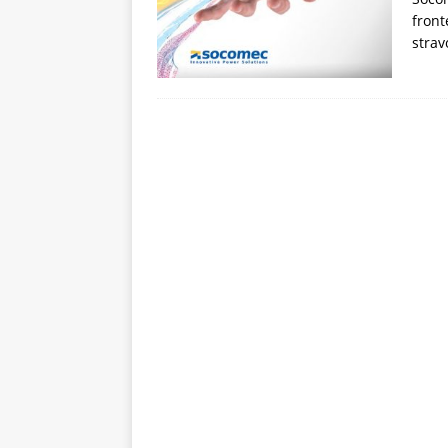
front
strav