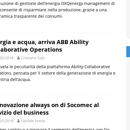
luzione di gestione dell’energia DXQenergy.management di
consente di risparmiare nella produzione, grazie a una
ramica trasparente dei consumi.
rgia e acqua, arriva ABB Ability
laborative Operations
02/2018
Cristiano Sala
vela le peculiarità della piattaforma Ability Collaborative
tions, pensata per il settore della generazione di energia e
ustria dell’acqua.
nnovazione always on di Socomec al
vizio del business
01/2018
Daniele Preda
ec continua a innovare il segmento dell’energia, per far