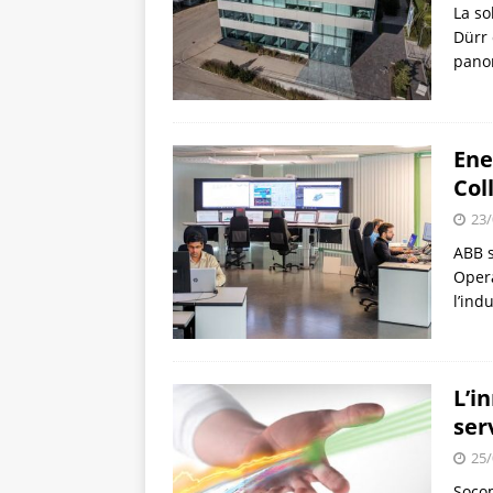
La so
Dürr 
pano
Ene
Col
23/
ABB s
Opera
l’ind
L’i
ser
25/
Socom