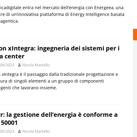
icadigitale entra nel mercato dell’energia con Energeea, una
re di un’innovativa piattaforma di Energy Intelligence basata
 agentica.
on xIntegra: ingegneria dei sistemi per i
a center
09/2023
Nicola Martello
 xIntegra è il passaggio dalla tradizionale progettazione e
tura di singoli elementi a un gruppo di componenti
ligenti che lavorano insieme.
r: la gestione dell’energia è conforme a
 50001
05/2023
Nicola Martello