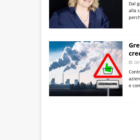
Dal g
alla 
perch
Gre
cre
28/
Contr
azien
e com