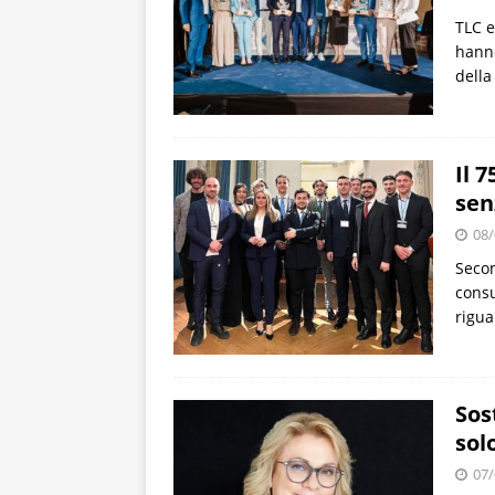
TLC e
hanno
della
Il 
sen
08/
Secon
consu
rigua
Sos
solo
07/