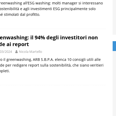
reenwashing all’ESG washing: molti manager si interessano
sostenibilità e agli investimenti ESG principalmente solo
é stimolati dal profitto.
enwashing: il 94% degli investitori non
de ai report
03/2024
Nicola Martello
o il greenwashing, ARB S.B.P.A. elenca 10 consigli utili alle
de per redigere report sulla sostenibilità, che siano veritieri
pleti.