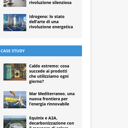
rivoluzione silenziosa
Idrogeno: lo stato
dell’arte di una
rivoluzione energetica
CASE STUDY
Caldo estremo: cosa
succede ai prodotti
che utilizziamo ogni
giorno?
Mar Mediterraneo, una
nuova frontiera per
l’energia rinnovabile
Equinix e A2A,
decarbonizzazione con