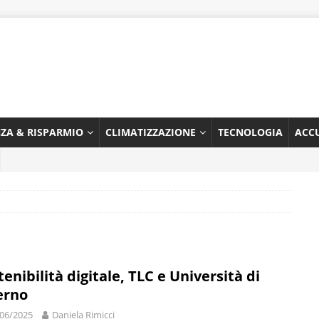
NZA & RISPARMIO
CLIMATIZZAZIONE
TECNOLOGIA
ACC
tenibilità digitale, TLC e Università di
erno
06/2025
Daniela Rimicci