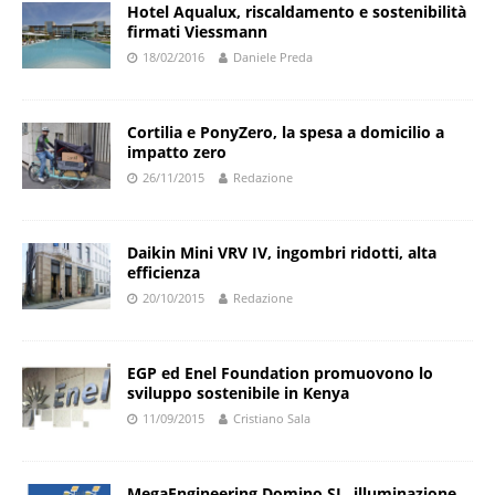
Hotel Aqualux, riscaldamento e sostenibilità
firmati Viessmann
18/02/2016
Daniele Preda
Cortilia e PonyZero, la spesa a domicilio a
impatto zero
26/11/2015
Redazione
Daikin Mini VRV IV, ingombri ridotti, alta
efficienza
20/10/2015
Redazione
EGP ed Enel Foundation promuovono lo
sviluppo sostenibile in Kenya
11/09/2015
Cristiano Sala
MegaEngineering Domino SL, illuminazione