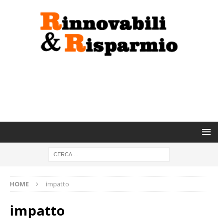
HOME
impatto
impatto