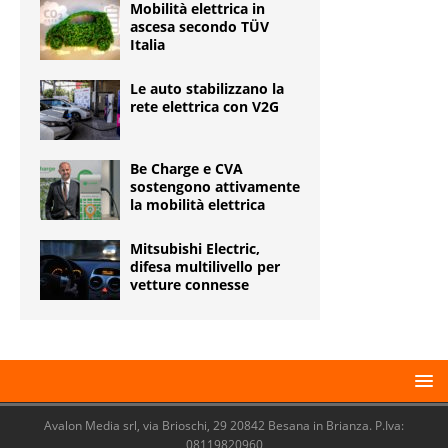
Mobilità elettrica in
ascesa secondo TÜV
Italia
Le auto stabilizzano la
rete elettrica con V2G
Be Charge e CVA
sostengono attivamente
la mobilità elettrica
Mitsubishi Electric,
difesa multilivello per
vetture connesse
Avalon Media srl, via Brioschi, 29 20842 Besana in Brianza. P.Iva:
08119820960