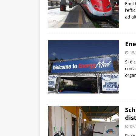
Enel 
l’eff
ad al
Ene
15/
Si è 
conve
organ
Sch
dis
07/
Proge