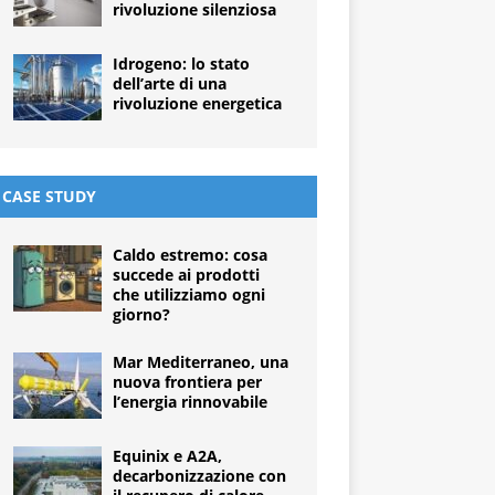
rivoluzione silenziosa
Idrogeno: lo stato
dell’arte di una
rivoluzione energetica
CASE STUDY
Caldo estremo: cosa
succede ai prodotti
che utilizziamo ogni
giorno?
Mar Mediterraneo, una
nuova frontiera per
l’energia rinnovabile
Equinix e A2A,
decarbonizzazione con