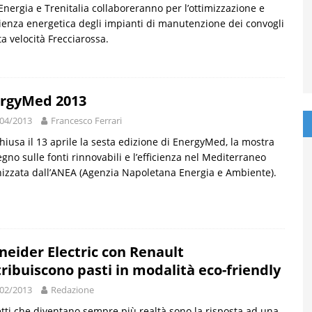
Energia e Trenitalia collaboreranno per l’ottimizzazione e
icienza energetica degli impianti di manutenzione dei convogli
ta velocità Frecciarossa.
rgyMed 2013
04/2013
Francesco Ferrari
chiusa il 13 aprile la sesta edizione di EnergyMed, la mostra
gno sulle fonti rinnovabili e l’efficienza nel Mediterraneo
izzata dall’ANEA (Agenzia Napoletana Energia e Ambiente).
neider Electric con Renault
tribuiscono pasti in modalità eco-friendly
02/2013
Redazione
tti che diventano sempre più realtà sono la risposta ad una