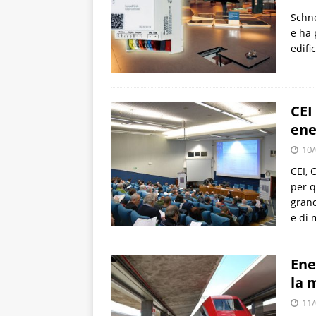
Schne
e ha 
edifi
CEI
ene
10/
CEI, 
per q
grand
e di 
Ene
la 
11/