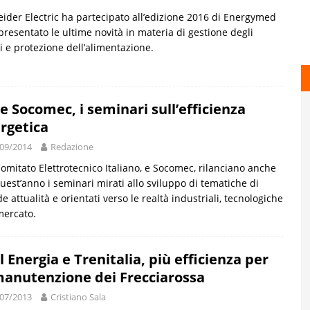
ider Electric ha partecipato all’edizione 2016 di Energymed
presentato le ultime novità in materia di gestione degli
ci e protezione dell’alimentazione.
 e Socomec, i seminari sull’efficienza
rgetica
09/2014
Redazione
Comitato Elettrotecnico Italiano, e Socomec, rilanciano anche
uest’anno i seminari mirati allo sviluppo di tematiche di
e attualità e orientati verso le realtà industriali, tecnologiche
mercato.
l Energia e Trenitalia, più efficienza per
manutenzione dei Frecciarossa
07/2013
Cristiano Sala