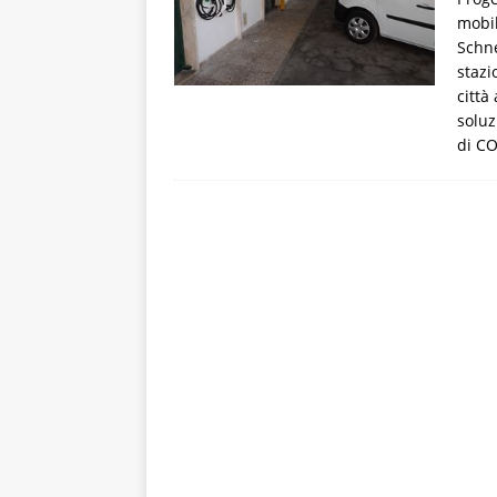
mobil
Schne
stazi
città
soluz
di CO