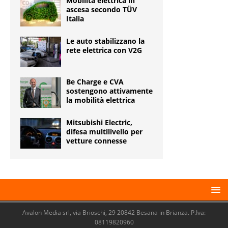
Mobilità elettrica in
ascesa secondo TÜV
Italia
Le auto stabilizzano la
rete elettrica con V2G
Be Charge e CVA
sostengono attivamente
la mobilità elettrica
Mitsubishi Electric,
difesa multilivello per
vetture connesse
Avalon Media srl, via Brioschi, 29 20842 Besana in Brianza. P.Iva:
08119820960