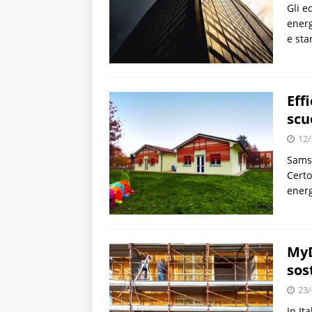
Gli e
energ
e st
Eff
scu
12/
Samso
Certo
energ
MyD
sos
23/
In It