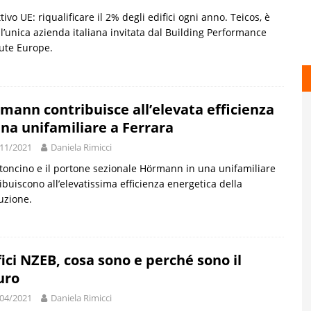
tivo UE: riqualificare il 2% degli edifici ogni anno. Teicos, è
 l’unica azienda italiana invitata dal Building Performance
tute Europe.
mann contribuisce all’elevata efficienza
una unifamiliare a Ferrara
11/2021
Daniela Rimicci
rtoncino e il portone sezionale Hörmann in una unifamiliare
ibuiscono all’elevatissima efficienza energetica della
uzione.
fici NZEB, cosa sono e perché sono il
uro
04/2021
Daniela Rimicci