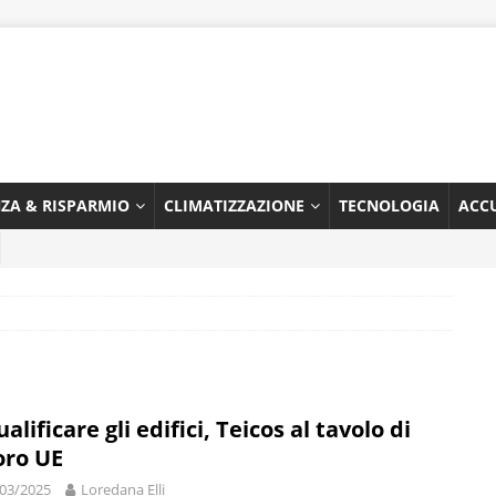
NZA & RISPARMIO
CLIMATIZZAZIONE
TECNOLOGIA
ACC
alificare gli edifici, Teicos al tavolo di
oro UE
03/2025
Loredana Elli