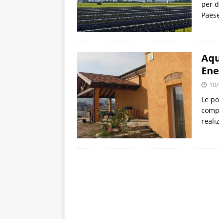
per d
Paese
Aqu
Ene
10/
Le po
compl
reali