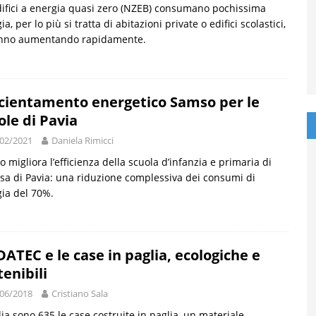
difici a energia quasi zero (NZEB) consumano pochissima
ia, per lo più si tratta di abitazioni private o edifici scolastici,
anno aumentando rapidamente.
icientamento energetico Samso per le
ole di Pavia
02/2021
Daniela Rimicci
 migliora l’efficienza della scuola d’infanzia e primaria di
sa di Pavia: una riduzione complessiva dei consumi di
ia del 70%.
ATEC e le case in paglia, ecologiche e
tenibili
06/2018
Cristiano Sala
alia sono 635 le case costruite in paglia, un materiale