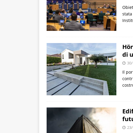
Obiet
stata
Insti
Hör
di 
30/
Il po
contr
costr
Edi
fut
23/