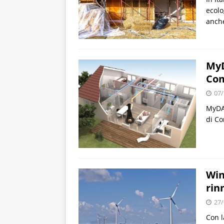
ecolo
anche
MyD
Co
07/
MyDAT
di Co
Win
rin
27/
Con l