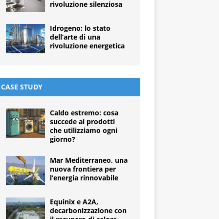
rivoluzione silenziosa
Idrogeno: lo stato
dell’arte di una
rivoluzione energetica
CASE STUDY
Caldo estremo: cosa
succede ai prodotti
che utilizziamo ogni
giorno?
Mar Mediterraneo, una
nuova frontiera per
l’energia rinnovabile
Equinix e A2A,
decarbonizzazione con