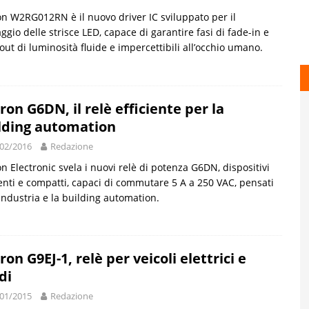
 W2RG012RN è il nuovo driver IC sviluppato per il
aggio delle strisce LED, capace di garantire fasi di fade-in e
out di luminosità fluide e impercettibili all’occhio umano.
on G6DN, il relè efficiente per la
lding automation
02/2016
Redazione
 Electronic svela i nuovi relè di potenza G6DN, dispositivi
ienti e compatti, capaci di commutare 5 A a 250 VAC, pensati
’industria e la building automation.
on G9EJ-1, relè per veicoli elettrici e
di
01/2015
Redazione