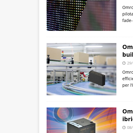
Omron
pilot
fade-
Omr
bui
29/
Omron
effic
per l
Omr
ibri
08/