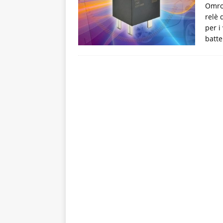
Omro
relè 
per i
batte