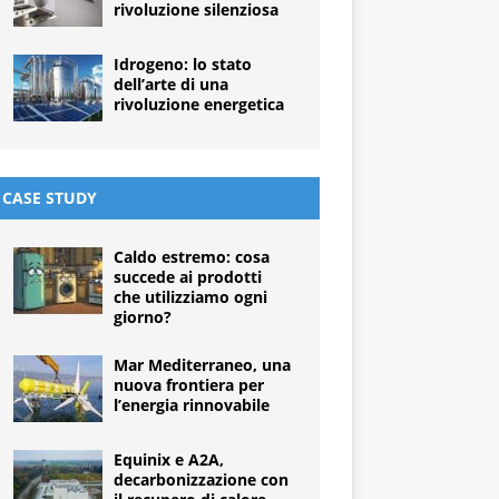
rivoluzione silenziosa
Idrogeno: lo stato
dell’arte di una
rivoluzione energetica
CASE STUDY
Caldo estremo: cosa
succede ai prodotti
che utilizziamo ogni
giorno?
Mar Mediterraneo, una
nuova frontiera per
l’energia rinnovabile
Equinix e A2A,
decarbonizzazione con