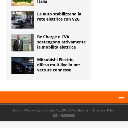
Italia
Le auto stabilizzano la
rete elettrica con V2G
Be Charge e CVA
sostengono attivamente
la mobilità elettrica
Mitsubishi Electric,
difesa multilivello per
vetture connesse
Avalon Media srl, via Brioschi, 29 20842 Besana in Brianza. P.Iva:
08119820960