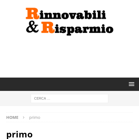
HOME
primo
primo