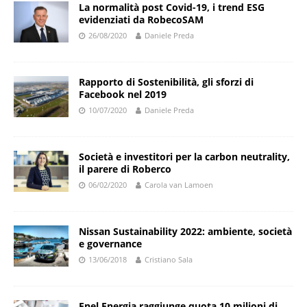
La normalità post Covid-19, i trend ESG
evidenziati da RobecoSAM
26/08/2020
Daniele Preda
Rapporto di Sostenibilità, gli sforzi di
Facebook nel 2019
10/07/2020
Daniele Preda
Società e investitori per la carbon neutrality,
il parere di Roberco
06/02/2020
Carola van Lamoen
Nissan Sustainability 2022: ambiente, società
e governance
13/06/2018
Cristiano Sala
Enel Energia raggiunge quota 10 milioni di