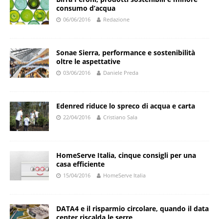
consumo d’acqua
06/06/2016
Redazione
Sonae Sierra, performance e sostenibilità
oltre le aspettative
03/06/2016
Daniele Preda
Edenred riduce lo spreco di acqua e carta
22/04/2016
Cristiano Sala
HomeServe Italia, cinque consigli per una
casa efficiente
15/04/2016
HomeServe Italia
DATA4 e il risparmio circolare, quando il data
center riscalda le serre