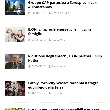
Gruppo CAP partecipa a Zerosprechi con
#Biometanow
26/10/2018
Cristiano Sala
E.ON, gli sprechi energetici e i litigi in
famiglia
08/06/2017
Redazione
Riduzione degli sprechi, E.ON partner Philip
Kotler
02/06/2017
Redazione
Eataly, “Scarcity-Waste” racconta il fragile
equilibrio della Terra
16/01/2017
Redazione
Birra Peroni, prodotti sostenibili e minore