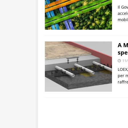
Il Go
accel
mobil
A M
spe
11/
LOEX,
per m
raffr