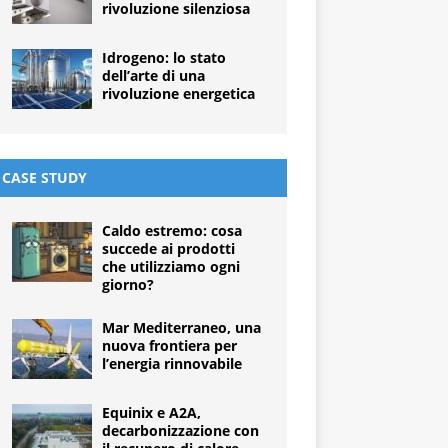
rivoluzione silenziosa
Idrogeno: lo stato
dell’arte di una
rivoluzione energetica
CASE STUDY
Caldo estremo: cosa
succede ai prodotti
che utilizziamo ogni
giorno?
Mar Mediterraneo, una
nuova frontiera per
l’energia rinnovabile
Equinix e A2A,
decarbonizzazione con