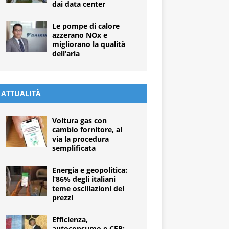
dai data center
Le pompe di calore
azzerano NOx e
migliorano la qualità
dell’aria
ATTUALITÀ
Voltura gas con
cambio fornitore, al
via la procedura
semplificata
Energia e geopolitica:
l’86% degli italiani
teme oscillazioni dei
prezzi
Efficienza,
autoconsumo e CER: