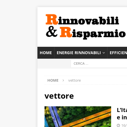
HOME
ENERGIE RINNOVABILI
EFFICIE
HOME
vettore
vettore
L’I
e i
16/