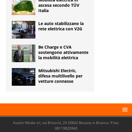
ascesa secondo TÜV
Italia
Le auto stabilizzano la
rete elettrica con V2G
Be Charge e CVA
sostengono attivamente
la mobilità elettrica
Mitsubishi Electric,
difesa multilivello per
vetture connesse
Avalon Media srl, via Brioschi, 29 20842 Besana in Brianza. P.Iva:
08119820960