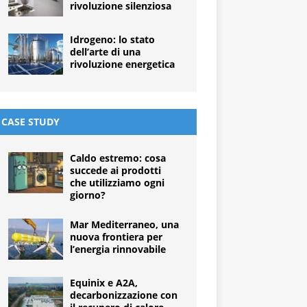
rivoluzione silenziosa
Idrogeno: lo stato
dell’arte di una
rivoluzione energetica
CASE STUDY
Caldo estremo: cosa
succede ai prodotti
che utilizziamo ogni
giorno?
Mar Mediterraneo, una
nuova frontiera per
l’energia rinnovabile
Equinix e A2A,
decarbonizzazione con