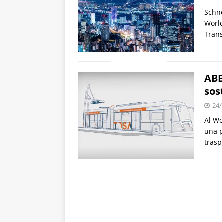
Schne
World
Trans
ABB
sos
24/
Al Wo
una p
trasp