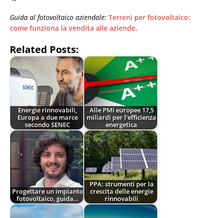
Guida al fotovoltaico aziendale:
Terreni per fotovoltaico:
come funziona la vendita alle aziende
.
Related Posts:
Energie rinnovabili,
Alle PMI europee 17,5
Europa a due marce
miliardi per l’efficienza
secondo SENEC
energetica
PPA: strumenti per la
Progettare un impianto
crescita delle energie
fotovoltaico, guida…
rinnovabili