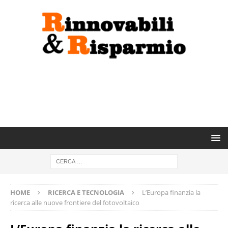
HOME
RICERCA E TECNOLOGIA
L’Europa finanzia la
ricerca alle nuove frontiere del fotovoltaico