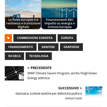
Le flotte europee tra
Finanziamenti BEI:
resilienza e transizione
impatto su energia e
digitale
Unione Europea
COMMISSIONE EUROPEA
EUROPA
FINANZIAMENTO
GRAFENE
GRAPHENE
RICERCA
TECNOLOGIA
PRECEDENTE
WWF Climate Savers Program, anche Yingli Green
Energy aderisce
SUCCESSIVO
Giamaica, turbine eoliche per elettricità pulita e
minori costi