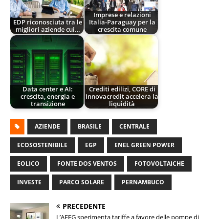
Imprese e relazioni
EDP riconosciuta tra le
Italia-Paraguay per la
migliori aziende cui…
crescita comune
Data center e AI:
Crediti edilizi, CORE di
crescita, energia e
Innovacredit accelera la
transizione
liquidità
AZIENDE
BRASILE
CENTRALE
ECOSOSTENIBILE
EGP
ENEL GREEN POWER
EOLICO
FONTE DOS VENTOS
FOTOVOLTAICHE
INVESTE
PARCO SOLARE
PERNAMBUCO
PRECEDENTE
L’AEEG sperimenta tariffe a favore delle pompe di