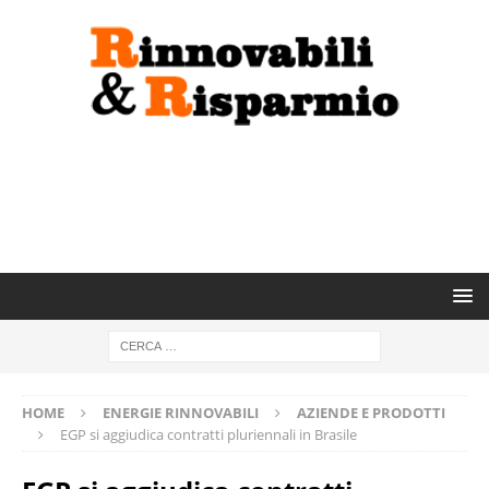
HOME
ENERGIE RINNOVABILI
AZIENDE E PRODOTTI
EGP si aggiudica contratti pluriennali in Brasile