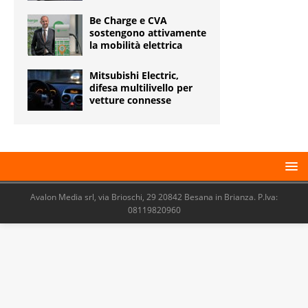
Be Charge e CVA
sostengono attivamente
la mobilità elettrica
Mitsubishi Electric,
difesa multilivello per
vetture connesse
Avalon Media srl, via Brioschi, 29 20842 Besana in Brianza. P.Iva:
08119820960