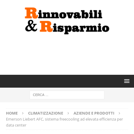
HOME
CLIMATIZZAZIONE
AZIENDE E PRODOTTI
Emerson Liebert AFC, sistema freecooling ad elevata efficienza per
data center