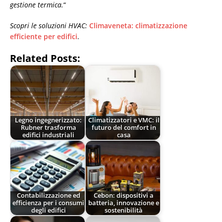
gestione termica.
“
Scopri le soluzioni HVAC:
Climaveneta: climatizzazione
efficiente per edifici
.
Related Posts:
Legno ingegnerizzato:
Climatizzatori e VMC: il
Rubner trasforma
futuro del comfort in
edifici industriali
casa
Contabilizzazione ed
Cebon: dispositivi a
efficienza per i consumi
batteria, innovazione e
degli edifici
sostenibilità