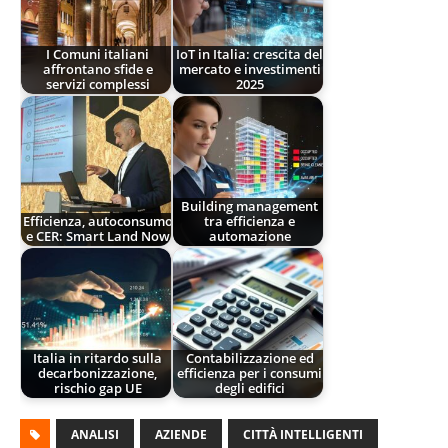
I Comuni italiani
IoT in Italia: crescita del
affrontano sfide e
mercato e investimenti
servizi complessi
2025
Building management
Efficienza, autoconsumo
tra efficienza e
e CER: Smart Land Now
automazione
Italia in ritardo sulla
Contabilizzazione ed
decarbonizzazione,
efficienza per i consumi
rischio gap UE
degli edifici
ANALISI
AZIENDE
CITTÀ INTELLIGENTI