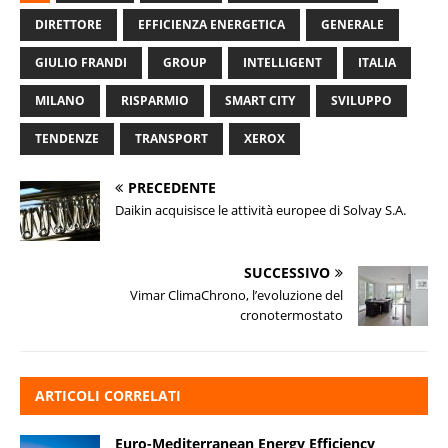
DIRETTORE
EFFICIENZA ENERGETICA
GENERALE
GIULIO FRANDI
GROUP
INTELLIGENT
ITALIA
MILANO
RISPARMIO
SMART CITY
SVILUPPO
TENDENZE
TRANSPORT
XEROX
PRECEDENTE
Daikin acquisisce le attività europee di Solvay S.A.
SUCCESSIVO
Vimar ClimaChrono, l’evoluzione del
cronotermostato
ARTICOLI CORRELATI
Euro-Mediterranean Energy Efficiency