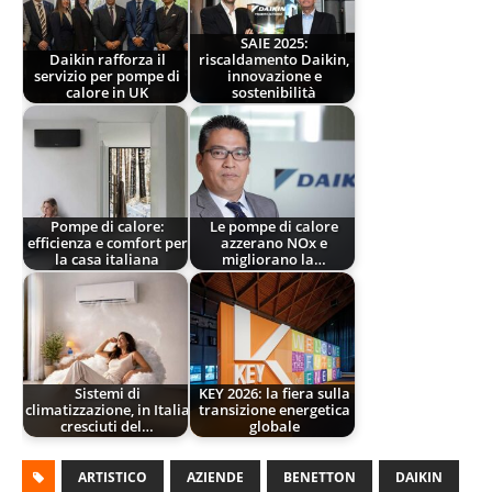
SAIE 2025:
Daikin rafforza il
riscaldamento Daikin,
servizio per pompe di
innovazione e
calore in UK
sostenibilità
Pompe di calore:
Le pompe di calore
efficienza e comfort per
azzerano NOx e
la casa italiana
migliorano la…
Sistemi di
KEY 2026: la fiera sulla
climatizzazione, in Italia
transizione energetica
cresciuti del…
globale
ARTISTICO
AZIENDE
BENETTON
DAIKIN