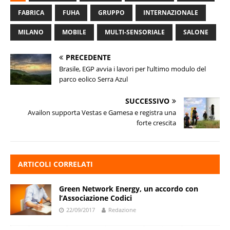
FABRICA
FUHA
GRUPPO
INTERNAZIONALE
MILANO
MOBILE
MULTI-SENSORIALE
SALONE
PRECEDENTE
Brasile, EGP avvia i lavori per l’ultimo modulo del
parco eolico Serra Azul
SUCCESSIVO
Availon supporta Vestas e Gamesa e registra una
forte crescita
ARTICOLI CORRELATI
Green Network Energy, un accordo con
l’Associazione Codici
22/09/2017
Redazione