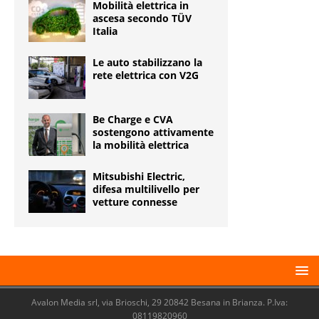
Mobilità elettrica in
ascesa secondo TÜV
Italia
Le auto stabilizzano la
rete elettrica con V2G
Be Charge e CVA
sostengono attivamente
la mobilità elettrica
Mitsubishi Electric,
difesa multilivello per
vetture connesse
Avalon Media srl, via Brioschi, 29 20842 Besana in Brianza. P.Iva:
08119820960