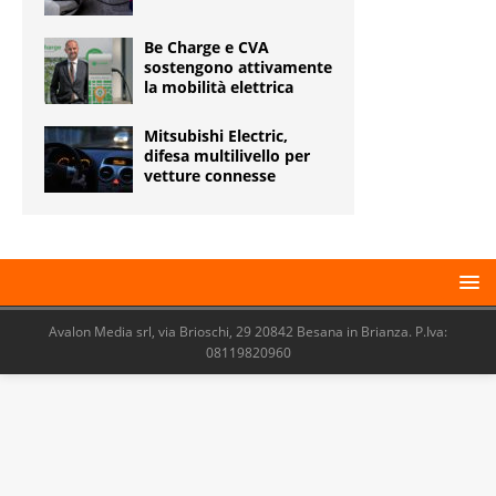
Be Charge e CVA
sostengono attivamente
la mobilità elettrica
Mitsubishi Electric,
difesa multilivello per
vetture connesse
Avalon Media srl, via Brioschi, 29 20842 Besana in Brianza. P.Iva:
08119820960