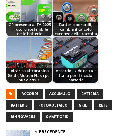
GP presenta a IFA 2025
Batterie portatili,
il futuro sostenibile
cambia il calcolo
delle batterie
europeo della raccolta
Ricarica ultrarapida
Accordo Exide ed ERP
Grid-eMotion Flash per
Italia per il riciclo
bus elettrici
batterie
ACCORDI
ACCUMULO
BATTERIA
BATTERIE
FOTOVOLTAICO
GRID
RETE
RINNOVABILI
SMART GRID
PRECEDENTE