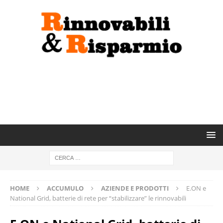
HOME
ACCUMULO
AZIENDE E PRODOTTI
E.ON e
National Grid, batterie di rete per “stabilizzare” le rinnovabili