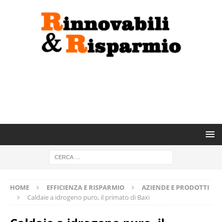
HOME
EFFICIENZA E RISPARMIO
AZIENDE E PRODOTTI
Caldaie a idrogeno puro, il primato di Baxi