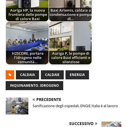
Auriga HP, la nuova
Baxi Artemis, caldaia a
frontiera delle pompe
condensazione e pompa
di calore Baxi
di…
H2SCORE, portare
Auriga P, le pompe di
l’idrogeno nelle
calore Baxi efficienti e
comunità…
silenziose
CALDAIA
CALDAIE
ENERGIA
INQUINAMENTO. IDROGENO
PRECEDENTE
Sanificazione degli ospedali, ENGIE Italia è al lavoro
SUCCESSIVO