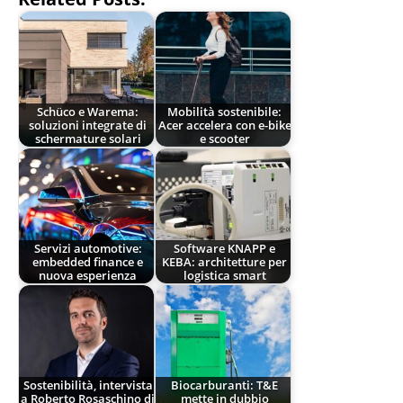
Schüco e Warema:
Mobilità sostenibile:
soluzioni integrate di
Acer accelera con e-bike
schermature solari
e scooter
Servizi automotive:
Software KNAPP e
embedded finance e
KEBA: architetture per
nuova esperienza
logistica smart
Sostenibilità, intervista
Biocarburanti: T&E
a Roberto Rosaschino di
mette in dubbio