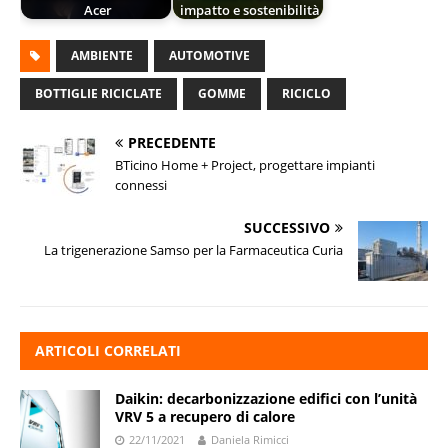
Acer
impatto e sostenibilità
AMBIENTE
AUTOMOTIVE
BOTTIGLIE RICICLATE
GOMME
RICICLO
PRECEDENTE
BTicino Home + Project, progettare impianti
connessi
SUCCESSIVO
La trigenerazione Samso per la Farmaceutica Curia
ARTICOLI CORRELATI
Daikin: decarbonizzazione edifici con l’unità
VRV 5 a recupero di calore
22/11/2021
Daniela Rimicci