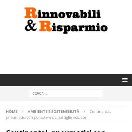
HOME
AMBIENTE E SOSTENIBILITÀ
Continental,
pneumatici con poliestere da bottiglie riciclate