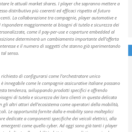
tare le attuali market shares. I player che sapranno mettere a
sso distributivo più coerenti ed efficaci rispetto al futuro
ncenti. La collaborazione tra compagnie, player automotive e
i rispondere maggiormente ai bisogni di tutela e sicurezza dei
personalizzate, come il pay-per-use e coperture embedded al
ransizione determinerà un cambiamento importante dell’offerta
e interesse e il numero di soggetti che stanno già sperimentando
 tal senso.
 richiesto di configurarsi come l’orchestratore unico
ca, è innegabile come le compagnie assicurative italiane possano
uesta tendenza, sviluppando prodotti specifici e offrendo
sogni di tutela e sicurezza dei loro clienti in questa delicata
 gli altri attori dell’ecosistema come operatori della mobilità,
icoli. Le opportunità fornite dalla e-mobility sono molteplici
re dedicate a componenti specifiche dei veicoli elettrici, alla
hi emergenti come quello cyber. Ad oggi sono già tanti i player