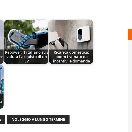
Repower: 1 italiano su 2
Ricarica domestica:
er
valuta l’acquisto di un
boom trainato da
EV
incentivi e domanda
ra
A
NOLEGGIO A LUNGO TERMINE