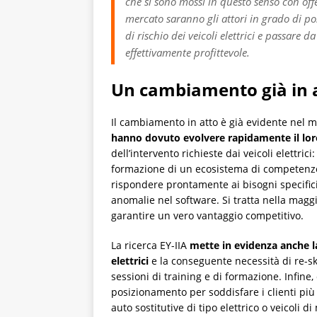
che si sono mossi in questo senso con offe
mercato saranno gli attori in grado di pos
di rischio dei veicoli elettrici e passar
effettivamente profittevole.
Un cambiamento già in 
Il cambiamento in atto è già evidente nel m
hanno dovuto evolvere rapidamente il lo
dell’intervento richieste dai veicoli elettrici
formazione di un ecosistema di competenze 
rispondere prontamente ai bisogni specifici 
anomalie nel software. Si tratta nella magg
garantire un vero vantaggio competitivo.
La ricerca EY-IIA
mette in evidenza anche la
elettrici
e la conseguente necessità di re-ski
sessioni di training e di formazione. Infine,
posizionamento per soddisfare i clienti più
auto sostitutive di tipo elettrico o veicoli 