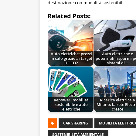
destinazione con modalità sostenibili.
Related Posts:
Auto elettriche: prezzi
Auto elettriche e
in calo grazie ai target
potenziali risparmi p
UE CO2
sistemi di…
Repower: mobilità
Ricarica elettrica a
sostenibile e auto
Milano: la rete Elect
elettriche
cresce
CAR SHARING
MOBILITÀ ELETTRIC
SOSTENIBILITÀ AMBIENTALE