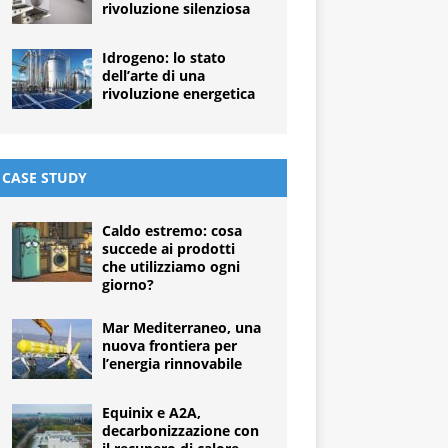
rivoluzione silenziosa
Idrogeno: lo stato
dell’arte di una
rivoluzione energetica
CASE STUDY
Caldo estremo: cosa
succede ai prodotti
che utilizziamo ogni
giorno?
Mar Mediterraneo, una
nuova frontiera per
l’energia rinnovabile
Equinix e A2A,
decarbonizzazione con