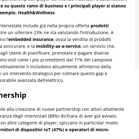
e su questo ramo di business e i principali player si stanno
esempio, Health&Wellness
.
ntervistate include già nella propria offerta
prodotti
tre un ulteriore 23% ne sta valutando l’introduzione. A
no l’
embedded insurance
, ossia la vendita di prodotti
a assicurare, e la
mobility-as-a-service
, un servizio che,
agli utenti di pianificare, prenotare e pagare diverse
sono visti come i più promettenti dal 71% del campione
spettivamente li includono attualmente all’interno della
di un intervento strategico per colmare questo gap e
orabile avanzata dell’elettrico.
nership
vole alla creazione di nuove partnership con attori altamente
anza degli intervistati (88%) dichiara di aver già avviato
 con altre categorie di player; spiccano in particolar modo:
nitori di dispositivi IoT (47%) e operatori di micro-