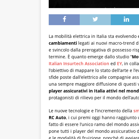
La mobilità elettrica in Italia sta evolvendo e
cambiamenti
legati ai nuovi macro-trend d
e svincolo dalla prerogativa di possesso ri
termine. È quanto emerge dallo studio “
Mov
Italian Insurtech Association
ed
EY
, in col
l’obiettivo di mappare lo stato dell’arte e l’e
sfide poste dall’elettrico alle compagnie as
una sempre maggiore diffusione di questi v
player assicurativi in Italia attivi nel mo
protagonisti di rilievo per il mondo dell’aut
Le nuove tecnologie e l’incremento della
sm
RC Auto
, i cui premi oggi hanno raggiunto u
fatto di essere l’unico ramo del mondo assi
pone tutti i player del mondo assicurativo di
e le modalità di fruizione, nonché di avvi