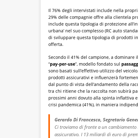
Il 76% degli intervistati include nella propri
29% delle compagnie offre alla clientela pro
include questa tipologia di protezione all’i
urbana’ nel suo complesso (RC auto standar
di sviluppare questa tipologia di prodotti i
offerta.
Secondo il 41% del campione, a dominare il 
“
pay-per-use
”, modello fondato sul
passagg
sono basati sull’effettivo utilizzo del veic
prodotti assicurativi e influenzerà forteme
dal punto di vista dell’andamento della racc
tra chi ritiene che la raccolta non subirà pa
prossimi anni dovuto alla spinta inflattiva 
crisi pandemica (41%), in maniera indipenden
Gerardo Di Francesco, Segretario Gener
Ci troviamo di fronte a un cambiamento 
assicurativo. I 13 miliardi di euro di pr