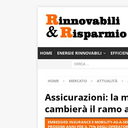
HOME
ENERGIE RINNOVABILI
EFFICIE
HOME
MERCATO
ATTUALITÀ
Assicurazioni: la m
cambierà il ramo 
EMBEDDED INSURANCE E MOBILITY-AS-A-SER
PROSSIMI ANNI PER IL 71% DEGLI OPERATO