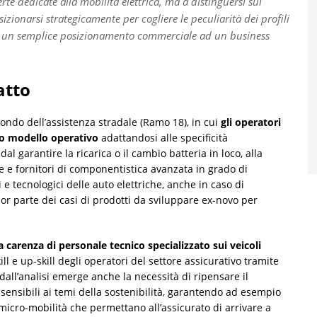
rte dedicate alla mobilità elettrica, ma a distinguersi sul
izionarsi strategicamente per cogliere le peculiarità dei profili
e da un semplice posizionamento commerciale ad un business
atto
ondo dell’assistenza stradale (Ramo 18), in cui
gli operatori
ro modello operativo
adattandosi alle specificità
: dal garantire la ricarica o il cambio batteria in loco, alla
e fornitori di componentistica avanzata in grado di
e tecnologici delle auto elettriche, anche in caso di
ior parte dei casi di prodotti da sviluppare ex-novo per
 carenza di personale tecnico specializzato sui veicoli
ll e up-skill degli operatori del settore assicurativo tramite
 dall’analisi emerge anche la necessità di ripensare il
 sensibili ai temi della sostenibilità, garantendo ad esempio
di micro-mobilità che permettano all’assicurato di arrivare a