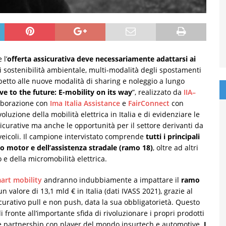
 l’
offerta assicurativa deve necessariamente adattarsi ai
i sostenibilità ambientale, multi-modalità degli spostamenti
spetto alle nuove modalità di sharing e noleggio a lungo
e to the future: E-mobility on its way
”, realizzato da
IIA–
laborazione con
Ima Italia Assistance
e
FairConnect
con
voluzione della mobilità elettrica in Italia e di evidenziare le
sicurative ma anche le opportunità per il settore derivanti da
eicoli. Il campione intervistato comprende
tutti i principali
ndo motor e dell’assistenza stradale (ramo 18)
, oltre ad altri
o e della micromobilità elettrica.
art mobility
andranno indubbiamente a impattare il
ramo
n valore di 13,1 mld € in Italia (dati IVASS 2021), grazie al
curativo pull e non push, data la sua obbligatorietà. Questo
 fronte all’importante sfida di rivoluzionare i propri prodotti
are partnership con player del mondo insurtech e automotive.
I