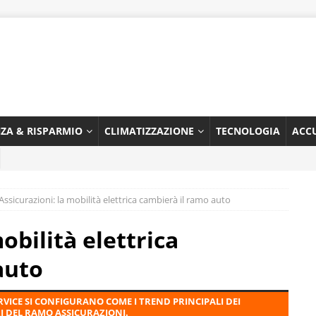
NZA & RISPARMIO
CLIMATIZZAZIONE
TECNOLOGIA
ACC
Assicurazioni: la mobilità elettrica cambierà il ramo auto
obilità elettrica
auto
VICE SI CONFIGURANO COME I TREND PRINCIPALI DEI
RI DEL RAMO ASSICURAZIONI.