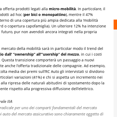
a offerta prodotti legati alla
micro-mobilità
. In particolare, il
dotti ad hoc (
per bici o monopattino
), mentre il 47%
nterno di una copertura più ampia dedicata alla ‘mobilità
d o copertura capofamiglia). Un ulteriore 12% ha intenzione
n futuro, pur non avendoli ancora integrati nella propria
mercato della mobilità sarà in particolar modo il trend del
io dall’ “ownership” all’”usership” del mezzo
, in cui i costi
olo. Questa transizione comporterà un passaggio a nuovi
nte anche l’offerta tradizionale delle compagnie. Ad esempio,
olta media dei premi sull’RC Auto gli intervistati si dividono
rticolari variazioni (41%) e chi si aspetta un incremento nei
e alla ripresa delle naturali abitudini di spostamento dopo la
te rispetto alla progressiva diffusione dell’elettrico.
ale IIA
radicale per uno dei comparti fondamentali del mercato
emi auto del mercato assicurativo sono chiaramente oggetto di