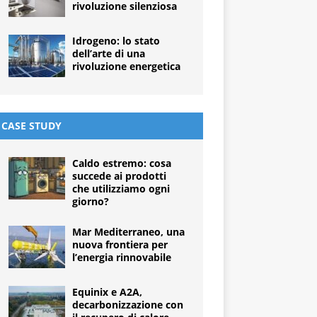
rivoluzione silenziosa
Idrogeno: lo stato
dell’arte di una
rivoluzione energetica
CASE STUDY
Caldo estremo: cosa
succede ai prodotti
che utilizziamo ogni
giorno?
Mar Mediterraneo, una
nuova frontiera per
l’energia rinnovabile
Equinix e A2A,
decarbonizzazione con