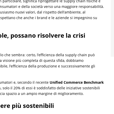
 particolare, significa riprogettare le supply chain fisiche e
 consumatori e della società verso una maggiore responsabilità.
siasmo nuovi valori, dal rispetto dell’ambiente, al
si aspettano che anche i brand e le aziende si impegnino su
le, possano risolvere la crisi
o che sembra: certo, l’efficienza della supply chain può
a visione più completa di questa sfida, dobbiamo
bile, l’efficienza della produzione e successivamente gli
sumatori e, secondo il recente
Unified Commerce Benchmark
 solo il 20% di essi è soddisfatto delle iniziative sostenibili
lascia spazio a un ampio margine di miglioramento.
ere più sostenibili