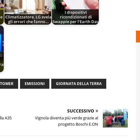
I dispositivi
re
Climatizzatore, LG svela
ricondizionati di
gli errori che fanno…
Swappie per l’Earth Day
ra
STOMER
EMISSIONI
GIORNATA DELLA TERRA
SUCCESSIVO
lla A35
Vignola diventa più verde grazie al
progetto Boschi E.ON