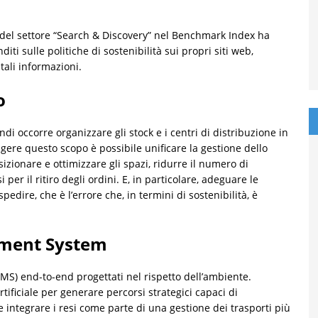
r del settore “Search & Discovery” nel Benchmark Index ha
ti sulle politiche di sostenibilità sui propri siti web,
tali informazioni.
o
di occorre organizzare gli stock e i centri di distribuzione in
ere questo scopo è possibile unificare la gestione dello
izionare e ottimizzare gli spazi, ridurre il numero di
 per il ritiro degli ordini. E, in particolare, adeguare le
pedire, che è l’errore che, in termini di sostenibilità, è
ment System
TMS) end-to-end progettati nel rispetto dell’ambiente.
tificiale per generare percorsi strategici capaci di
e integrare i resi come parte di una gestione dei trasporti più