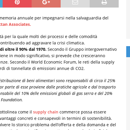
romemoria annuale per impegnarsi nella salvaguardia del
tan Associates.
tà per la quale molti dei processi e delle comodità
ontribuendo ad aggravare la crisi climatica.
i oltre il 90% dal 1970.
Secondo il Gruppo intergovernativo
iene in modo significativo, si prevede che cresceranno
ze. Secondo il World Economic Forum, le reti della supply
ardi di tonnellate di emissioni annue di CO2.
istribuzione di beni alimentari sono responsabili di circa il 25%
ior parte di esse proviene dalle pratiche agricole e dal trasporto
onsabile del 10% delle emissioni globali di gas serra e del 20%
r Foundation.
ottolinea come il
supply chain
commerce possa essere
ntaggi concreti e consapevoli in termini di sostenibilità.
olvere lo storico problema dell’offerta e della domanda e del