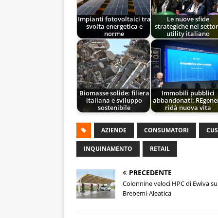
Impianti fotovoltaici tra
Le nuove sfide
svolta energetica e
strategiche nel setto
norme
utility italiano
Biomasse solide: filiera
Immobili pubblici
italiana e sviluppo
abbandonati: REgene
sostenibile
ridà nuova vita
AZIENDE
CONSUMATORI
CU
INQUINAMENTO
RETAIL
PRECEDENTE
Colonnine veloci HPC di Ewiva su
Brebemi-Aleatica