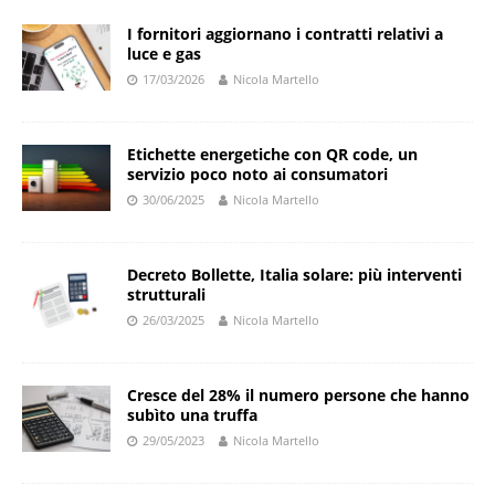
I fornitori aggiornano i contratti relativi a
luce e gas
17/03/2026
Nicola Martello
Etichette energetiche con QR code, un
servizio poco noto ai consumatori
30/06/2025
Nicola Martello
Decreto Bollette, Italia solare: più interventi
strutturali
26/03/2025
Nicola Martello
Cresce del 28% il numero persone che hanno
subìto una truffa
29/05/2023
Nicola Martello