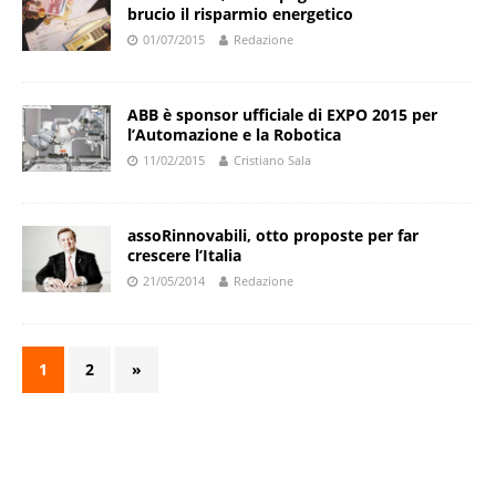
brucio il risparmio energetico
01/07/2015
Redazione
ABB è sponsor ufficiale di EXPO 2015 per
l’Automazione e la Robotica
11/02/2015
Cristiano Sala
assoRinnovabili, otto proposte per far
crescere l’Italia
21/05/2014
Redazione
1
2
»