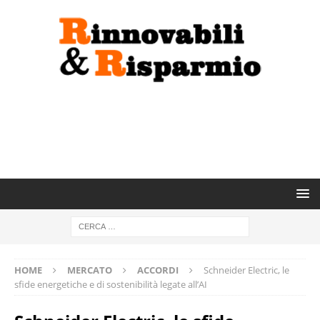
HOME
MERCATO
ACCORDI
Schneider Electric, le
sfide energetiche e di sostenibilità legate all’AI