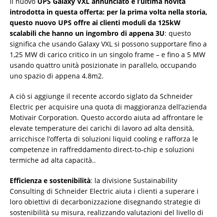
Il nuovo
UPS Galaxy VXL annunciato è l’ultima novità
introdotta in questa offerta: per la prima volta nella storia,
questo nuovo UPS offre ai clienti moduli da 125kW
scalabili che hanno un ingombro di appena 3U
: questo
significa che usando Galaxy VXL si possono supportare fino a
1,25 MW di carico critico in un singolo frame – e fino a 5 MW
usando quattro unità posizionate in parallelo, occupando
uno spazio di appena 4.8m2.
A ciò si aggiunge il recente accordo siglato da Schneider
Electric per acquisire una quota di maggioranza dell’azienda
Motivair Corporation. Questo accordo aiuta ad affrontare le
elevate temperature dei carichi di lavoro ad alta densità,
arricchisce l’offerta di soluzioni liquid cooling e rafforza le
competenze in raffreddamento direct-to-chip e soluzioni
termiche ad alta capacità..
Efficienza e sostenibilità
: la divisione Sustainability
Consulting di Schneider Electric aiuta i clienti a superare i
loro obiettivi di decarbonizzazione disegnando strategie di
sostenibilità su misura, realizzando valutazioni del livello di