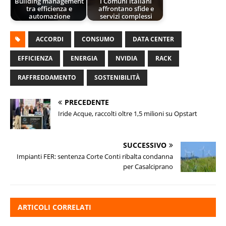
Building management
I Comuni italiani
tra efficienza e
affrontano sfide e
automazione
servizi complessi
ACCORDI
CONSUMO
DATA CENTER
EFFICIENZA
ENERGIA
NVIDIA
RACK
RAFFREDDAMENTO
SOSTENIBILITÀ
PRECEDENTE
Iride Acque, raccolti oltre 1,5 milioni su Opstart
SUCCESSIVO
Impianti FER: sentenza Corte Conti ribalta condanna
per Casalciprano
ARTICOLI CORRELATI