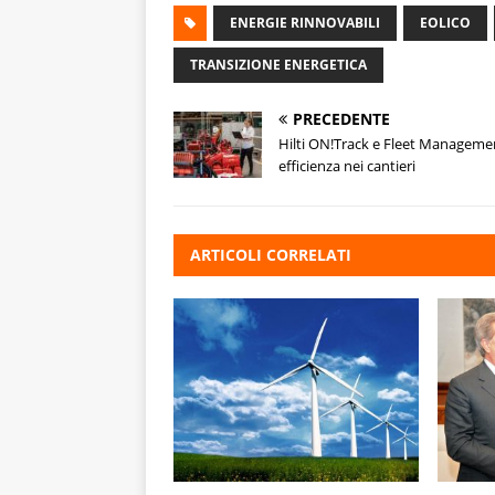
ENERGIE RINNOVABILI
EOLICO
TRANSIZIONE ENERGETICA
PRECEDENTE
Hilti ON!Track e Fleet Manageme
efficienza nei cantieri
ARTICOLI CORRELATI