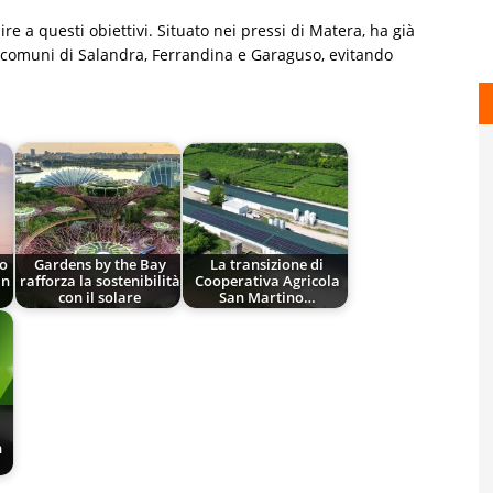
re a questi obiettivi. Situato nei pressi di Matera, ha già
i comuni di Salandra, Ferrandina e Garaguso, evitando
no
Gardens by the Bay
La transizione di
in
rafforza la sostenibilità
Cooperativa Agricola
con il solare
San Martino…
n