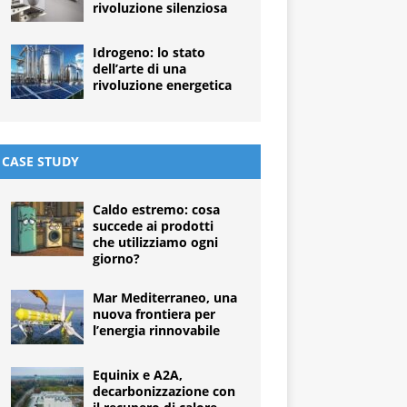
rivoluzione silenziosa
Idrogeno: lo stato
dell’arte di una
rivoluzione energetica
CASE STUDY
Caldo estremo: cosa
succede ai prodotti
che utilizziamo ogni
giorno?
Mar Mediterraneo, una
nuova frontiera per
l’energia rinnovabile
Equinix e A2A,
decarbonizzazione con