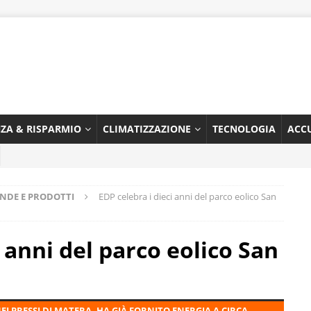
NZA & RISPARMIO
CLIMATIZZAZIONE
TECNOLOGIA
ACC
ENDE E PRODOTTI
EDP celebra i dieci anni del parco eolico San
i anni del parco eolico San
EI PRESSI DI MATERA, HA GIÀ FORNITO ENERGIA A CIRCA