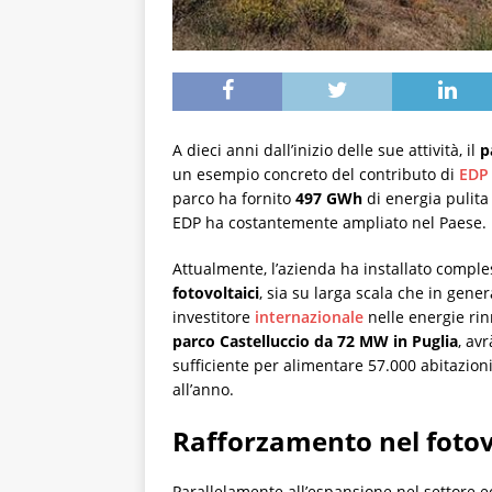
A dieci anni dall’inizio delle sue attività, il
p
un esempio concreto del contributo di
EDP
parco ha fornito
497 GWh
di energia pulita
EDP ha costantemente ampliato nel Paese.
Attualmente, l’azienda ha installato comp
fotovoltaici
, sia su larga scala che in gene
investitore
internazionale
nelle energie rinno
parco Castelluccio da 72 MW in Puglia
, av
sufficiente per alimentare 57.000 abitazioni
all’anno.
Rafforzamento nel fotov
Parallelamente all’espansione nel settore e