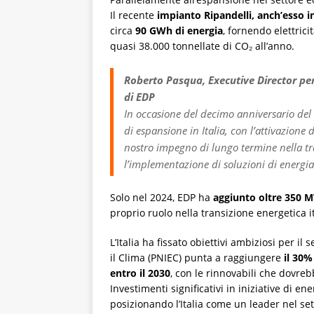
Il recente
impianto Ripandelli, anch’esso i
circa
90 GWh di energia
, fornendo elettric
quasi 38.000 tonnellate di CO₂ all’anno.
Roberto Pasqua, Executive Director per
di EDP
In occasione del decimo anniversario de
di espansione in Italia, con l’attivazione d
nostro impegno di lungo termine nella tr
l’implementazione di soluzioni di energia
Solo nel 2024, EDP ha
aggiunto oltre 350 
proprio ruolo nella transizione energetica i
L’Italia ha fissato obiettivi ambiziosi per il
il Clima (PNIEC) punta a raggiungere
il 30%
entro il 2030
, con le rinnovabili che dovreb
Investimenti significativi in iniziative di 
posizionando l’Italia come un leader nel sett