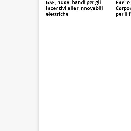
GSE, nuovi bandi per gli
Enel e
incentivi alle rinnovabili
Corpor
elettriche
per il 