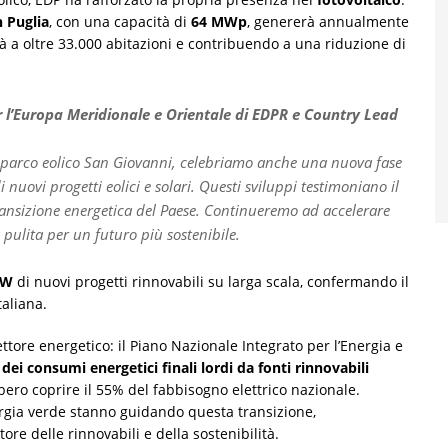
n Puglia
, con una capacità di
64 MWp
, genererà annualmente
ità a oltre 33.000 abitazioni e contribuendo a una riduzione di
 l’Europa Meridionale e Orientale di EDPR e Country Lead
l parco eolico San Giovanni, celebriamo anche una nuova fase
i nuovi progetti eolici e solari. Questi sviluppi testimoniano il
ansizione energetica del Paese. Continueremo ad accelerare
 pulita per un futuro più sostenibile.
MW
di nuovi progetti rinnovabili su larga scala, confermando il
taliana.
 settore energetico: il Piano Nazionale Integrato per l’Energia e
 dei consumi energetici finali lordi da fonti rinnovabili
bero coprire il 55% del fabbisogno elettrico nazionale.
energia verde stanno guidando questa transizione,
ore delle rinnovabili e della sostenibilità.