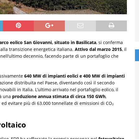
arco eolico San Giovanni, situato in Basilicata
, si conferma
alla transizione energetica italiana.
Attivo dal marzo 2015
, il
 nell’ultimo decennio, facendo parte di un portafoglio che
lessivamente
640 MW di impianti eolici e 400 MW di impianti
razione distribuita nel Paese, diventando così il secondo
vabili in Italia. L’ultimo arrivato nel portafoglio eolico, il
rà una
produzione annua stimata di circa 150 GWh
,
 ed evitare più di 63.000 tonnellate di emissioni di CO₂
oltaico
olico, EDP ha rafforzato la propria presenza nel
fotovoltaico
.