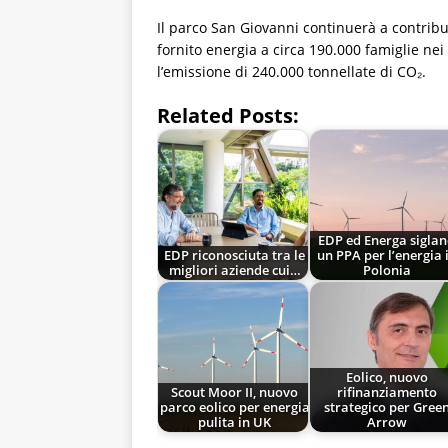
Il parco San Giovanni continuerà a contribui
fornito energia a circa 190.000 famiglie ne
l’emissione di 240.000 tonnellate di CO₂.
Related Posts:
EDP ed Energa sigla
EDP riconosciuta tra le
un PPA per l’energia 
migliori aziende cui…
Polonia
Eolico, nuovo
Scout Moor II, nuovo
rifinanziamento
parco eolico per energia
strategico per Gree
pulita in UK
Arrow