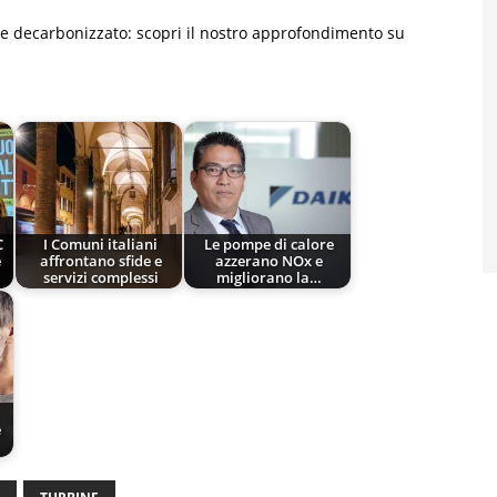
 decarbonizzato: scopri il nostro approfondimento su
C
I Comuni italiani
Le pompe di calore
e
affrontano sfide e
azzerano NOx e
servizi complessi
migliorano la…
e