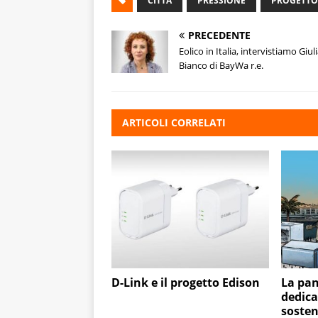
CITTÀ
PRESSIONE
PROGETTO
PRECEDENTE
Eolico in Italia, intervistiamo Giul
Bianco di BayWa r.e.
ARTICOLI CORRELATI
D-Link e il progetto Edison
La pan
dedica
sosten