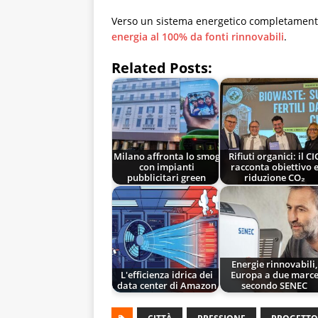
Verso un sistema energetico completamente
energia al 100% da fonti rinnovabili
.
Related Posts:
Milano affronta lo smog
Rifiuti organici: il CI
con impianti
racconta obiettivo 
pubblicitari green
riduzione CO₂
Energie rinnovabili,
L'efficienza idrica dei
Europa a due marc
data center di Amazon
secondo SENEC