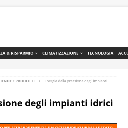
NZA & RISPARMIO
CLIMATIZZAZIONE
TECNOLOGIA
ACC
ZIENDE E PRODOTTI
Energia dalla pressione degli impianti
ione degli impianti idrici
PER ESTRARRE ENERGIA DAI SISTEMI IDRICI URBANI È STATO