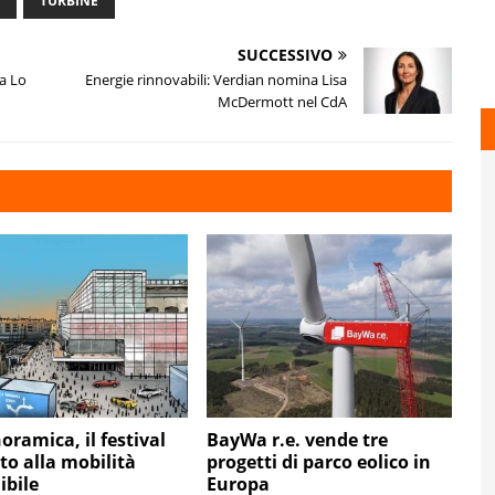
TURBINE
SUCCESSIVO
ia Lo
Energie rinnovabili: Verdian nomina Lisa
McDermott nel CdA
oramica, il festival
BayWa r.e. vende tre
to alla mobilità
progetti di parco eolico in
ibile
Europa