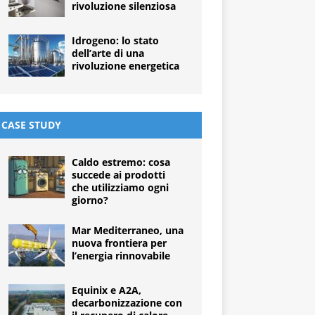
rivoluzione silenziosa
Idrogeno: lo stato
dell’arte di una
rivoluzione energetica
CASE STUDY
Caldo estremo: cosa
succede ai prodotti
che utilizziamo ogni
giorno?
Mar Mediterraneo, una
nuova frontiera per
l’energia rinnovabile
Equinix e A2A,
decarbonizzazione con