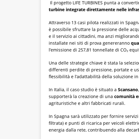
Il progetto LIFE TURBINES punta a convertir
turbine integrate direttamente nelle infra
Attraverso 13 casi pilota realizzati in Spag
è possibile sfruttare la pressione delle 
e il servizio ai cittadini, ma anzi miglioran
installate nei siti di prova genereranno
qua
l’emissione di 257,81 tonnellate di CO₂ equ
Una delle strategie chiave è stata la selezio
differenti perdite di pressione, portate e u
flessibilità e l’adattabilità della soluzione i
In Italia, il caso studio è situato a
Scansano
supporterà la creazione di una
comunità e
agrituristiche e altri fabbricati rurali.
In Spagna sarà utilizzato per fornire serviz
filtrata) e punti di ricarica per veicoli elett
energia dalla rete, contribuendo alla deca