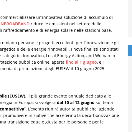
commercializzare un’innovativa soluzione di accumulo di
EENBROADBAND
riduce le emissioni nel settore delle
i raffreddamento e di energia solare nelle stazioni base.
remiano persone e progetti eccellenti per l’innovazione e gli
rgetica e delle energie rinnovabili. I nove finalisti sono stati
 tre categorie: Innovation, Local Energy Action, and Woman in
 votazione pubblica online, aperta
fino al 1 giugno
, e i
rimonia di premiazione degli EUSEW il 10 giugno 2025.
ibile (EUSEW)
, il più grande evento annuale dedicato alle
’energia in Europa, si svolgerà
dal 10 al 12 giugno
sul tema
 competitiva
”. L’evento riunirà autorità pubbliche, aziende
er promuovere iniziative che accelerino la decarbonizzazione
 una transizione equa e giusta per le persone e per le