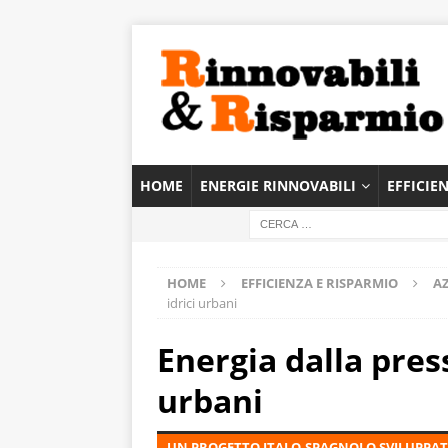
HOME
ENERGIE RINNOVABILI
EFFICIE
HOME
EFFICIENZA E RISPARMIO
A
idrici urbani
Energia dalla press
urbani
UN PROGETTO ITALO-SPAGNOLO SVILUPPATO 