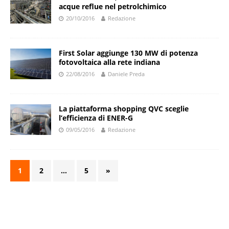
acque reflue nel petrolchimico
20/10/2016
Redazione
First Solar aggiunge 130 MW di potenza
fotovoltaica alla rete indiana
22/08/2016
Daniele Preda
La piattaforma shopping QVC sceglie
l’efficienza di ENER-G
09/05/2016
Redazione
1
2
…
5
»