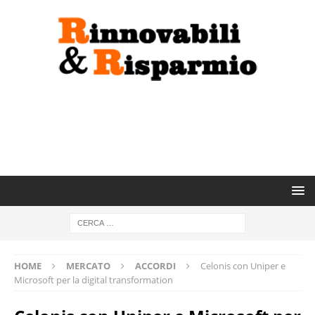
HOME
MERCATO
ACCORDI
Celonis con Uniper e
Microsoft per la digital transformation