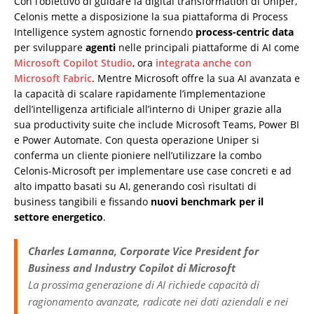
Con l’obiettivo di guidare la digital transformation di Uniper,
Celonis mette a disposizione la sua piattaforma di Process
Intelligence system agnostic fornendo
process-centric data
per sviluppare
agenti
nelle principali piattaforme di AI come
Microsoft Copilot Studio
, ora
integrata anche con
Microsoft Fabric
. Mentre Microsoft offre la sua AI avanzata e
la capacità di scalare rapidamente l’implementazione
dell’intelligenza artificiale all’interno di Uniper grazie alla
sua productivity suite che include Microsoft Teams, Power BI
e Power Automate. Con questa operazione Uniper si
conferma un cliente pioniere nell’utilizzare la combo
Celonis-Microsoft per implementare use case concreti e ad
alto impatto basati su AI, generando così risultati di
business tangibili e fissando
nuovi benchmark per il
settore energetico
.
Charles Lamanna, Corporate Vice President for
Business and Industry Copilot di Microsoft
La prossima generazione di AI richiede capacità di
ragionamento avanzate, radicate nei dati aziendali e nei