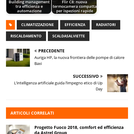
Building management
Flir C8: nuova
tra efficienza e
termocamera compatta
automazione
per ispezioni rapide
CLIMATIZZAZIONE
EFFICIENZA
RADIATORI
RISCALDAMENTO
SCALDASALVIETTE
PRECEDENTE
Auriga HP, la nuova frontiera delle pompe di calore
Baxi
SUCCESSIVO
L’intelligenza artificiale guida l’impegno etico di Up
Day
ARTICOLI CORRELATI
Progetto Fuoco 2018, comfort ed efficienza
da Astrel Group