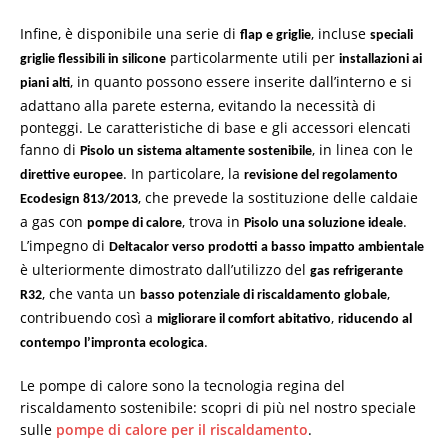
Infine, è disponibile una serie di
, incluse
flap e griglie
speciali
particolarmente utili per
griglie flessibili in silicone
installazioni ai
, in quanto possono essere inserite dall’interno e si
piani alti
adattano alla parete esterna, evitando la necessità di
ponteggi. Le caratteristiche di base e gli accessori elencati
fanno di
, in linea con le
Pisolo un sistema altamente sostenibile
. In particolare, la
direttive europee
revisione del regolamento
, che prevede la sostituzione delle caldaie
Ecodesign 813/2013
a gas con
, trova in
.
pompe di calore
Pisolo una soluzione ideale
L’impegno di
Deltacalor verso prodotti a basso impatto ambientale
è ulteriormente dimostrato dall’utilizzo del
gas refrigerante
, che vanta un
,
R32
basso potenziale di riscaldamento globale
contribuendo così a
,
migliorare il comfort abitativo
riducendo al
.
contempo l’impronta ecologica
Le pompe di calore sono la tecnologia regina del
riscaldamento sostenibile: scopri di più nel nostro speciale
sulle
pompe di calore per il riscaldamento
.