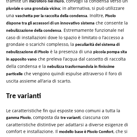
tramite un
, convogli la condensa verso un
microforo nel muro
; in alternativa, si può utilizzare
pluviale o una grondaia vicina
una
. Inoltre,
vaschetta per la raccolta della condensa
Pisolo
che consente la
dispone tra gli accessori di un innovativo sistema
. Estremamente funzionale nel
nebulizzazione della condensa
caso di installazioni dove lo spazio è limitato o l’accesso a
grondaie o scarichi complesso, la
peculiarità del sistema di
è la presenza di una
nebulizzazione di Pisolo
piccola pompa sita
che preleva l’acqua dal cassetto di raccolta
in apposito vano
della condensa e la
nebulizza trasformandola in finissime
che vengono quindi espulse attraverso il foro di
particelle
uscita assieme all’aria di scarto.
Tre varianti
Le caratteristiche fin qui esposte sono comuni a tutta la
, composta da
, ciascuna con
gamma Pisolo
tre varianti
caratteristiche distintive per adattarsi a diverse esigenze di
comfort e installazione. Il
, che si
modello base è Pisolo Comfort