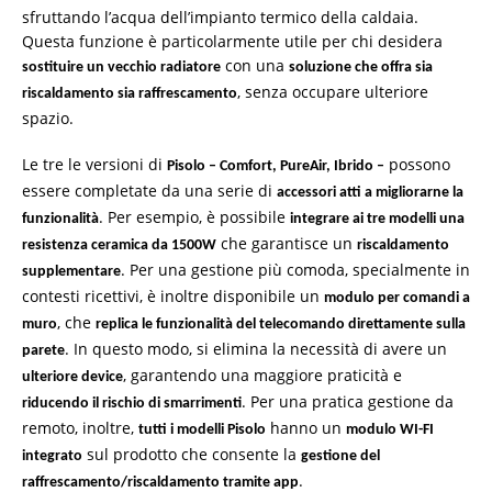
sfruttando l’acqua dell’impianto termico della caldaia.
Questa funzione è particolarmente utile per chi desidera
con una
sostituire un vecchio radiatore
soluzione che offra sia
, senza occupare ulteriore
riscaldamento sia raffrescamento
spazio.
Le tre le versioni di
possono
Pisolo – Comfort, PureAir, Ibrido –
essere completate da una serie di
accessori atti a migliorarne la
. Per esempio, è possibile
funzionalità
integrare ai tre modelli una
che garantisce un
resistenza ceramica da 1500W
riscaldamento
. Per una gestione più comoda, specialmente in
supplementare
contesti ricettivi, è inoltre disponibile un
modulo per comandi a
, che
muro
replica le funzionalità del telecomando direttamente sulla
. In questo modo, si elimina la necessità di avere un
parete
, garantendo una maggiore praticità e
ulteriore device
. Per una pratica gestione da
riducendo il rischio di smarrimenti
remoto, inoltre,
hanno un
tutti i modelli Pisolo
modulo WI-FI
sul prodotto che consente la
integrato
gestione del
.
raffrescamento/riscaldamento tramite app