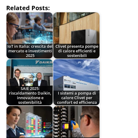
Related Posts:
IoT in Italia: crescita del
Clivet presenta pompe
mercato e investimenti
di calore efficienti e
2025
sostenibili
SAIE 2025:
riscaldamento Daikin,
I sistemi a pompa di
innovazione e
calore Clivet per
sostenibilità
comfort ed efficienza