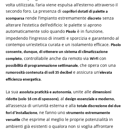
volta utilizzata, l’aria viene espulsa all’esterno attraverso il
secondo foro. La presenza di
coprifori dotati di palette a
rende l’impianto estremamente
senza
scomparsa
discreto
alterare l’estetica dell’edificio: le palette si aprono
automaticamente solo quando
è in funzione,
Pisolo
impedendo l’ingresso di insetti e sporcizia e garantendo al
contempo un’estetica curata e un isolamento efficace.
Pisolo
consente, dunque, di ottenere un sistema di climatizzazione
, controllabile anche da remoto via
con
completo
Wi-Fi
, che opera con una
possibilità di programmazione settimanale
e assicura un’
rumorosità contenuta di soli 35 decibel
elevata
.
efficienza energetica
La sua
, unite alle
assoluta praticità e autonomia
dimensioni
, al
,
ridotte (solo 16 cm di spessore)
design essenziale e moderno
all’assenza di un’unità esterna e alla
totale discrezione dei due
, ne fanno uno
fori d’installazione
strumento estremamente
che esprime al meglio le proprie potenzialità in
versatile
ambienti già esistenti o qualora non si voglia affrontare