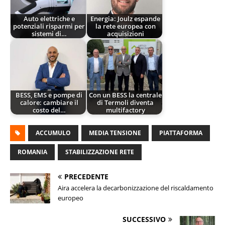
Auto elettriche e
Energia: Joulz espande
potenziali risparmi per
la rete europea con
sistemi di…
acquisizioni
BESS, EMS e pompe di
Con un BESS la centrale
calore: cambiare il
di Termoli diventa
costo del…
multifactory
ACCUMULO
MEDIA TENSIONE
PIATTAFORMA
ROMANIA
STABILIZZAZIONE RETE
PRECEDENTE
Aira accelera la decarbonizzazione del riscaldamento
europeo
SUCCESSIVO