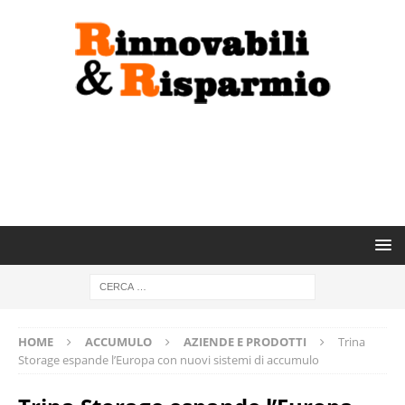
HOME
ACCUMULO
AZIENDE E PRODOTTI
Trina
Storage espande l’Europa con nuovi sistemi di accumulo