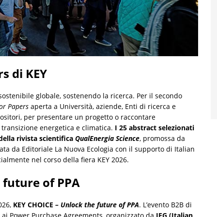
rs di KEY
 sostenibile globale, sostenendo la ricerca. Per il secondo
for Papers
aperta a Università, aziende, Enti di ricerca e
positori, per presentare un progetto o raccontare
 transizione energetica e climatica.
I 25 abstract selezionati
lla rivista scientifica
QualEnergia Science
, promossa da
ta da Editoriale La Nuova Ecologia con il supporto di Italian
cialmente nel corso della fiera KEY 2026.
 future of PPA
2026,
KEY CHOICE
– Unlock the future of PPA
. L’evento B2B di
 ai Power Purchase Agreements, organizzato da
IEG (Italian