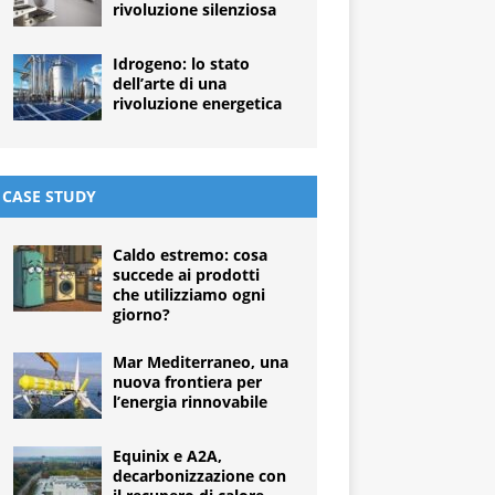
rivoluzione silenziosa
Idrogeno: lo stato
dell’arte di una
rivoluzione energetica
CASE STUDY
Caldo estremo: cosa
succede ai prodotti
che utilizziamo ogni
giorno?
Mar Mediterraneo, una
nuova frontiera per
l’energia rinnovabile
Equinix e A2A,
decarbonizzazione con