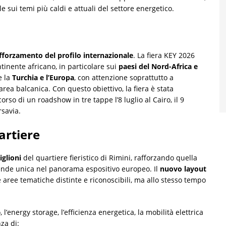
sui temi più caldi e attuali del settore energetico.
fforzamento del profilo internazionale
. La fiera KEY 2026
ntinente africano, in particolare sui
paesi del Nord-Africa e
e la
Turchia e l’Europa
, con attenzione soprattutto a
area balcanica. Con questo obiettivo, la fiera è stata
so di un roadshow in tre tappe l’8 luglio al Cairo, il 9
rsavia.
artiere
iglioni
del quartiere fieristico di Rimini, rafforzando quella
rende unica nel panorama espositivo europeo. Il
nuovo layout
e aree tematiche distinte e riconoscibili, ma allo stesso tempo
o, l’energy storage, l’efficienza energetica, la mobilità elettrica
nza di: