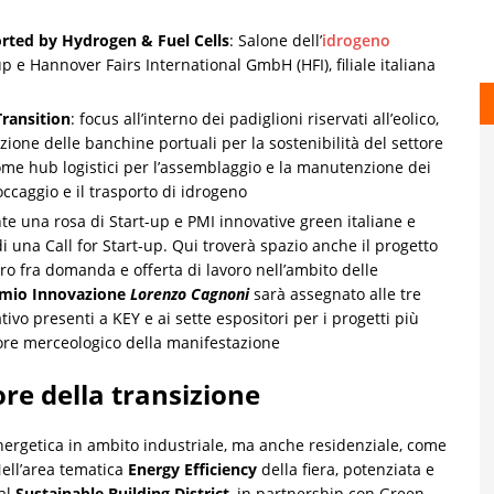
ted by Hydrogen & Fuel Cells
: Salone dell’
idrogeno
p e Hannover Fairs International GmbH (HFI), filiale italiana
Transition
: focus all’interno dei padiglioni riservati all’eolico,
azione delle banchine portuali per la sostenibilità del settore
 come hub logistici per l’assemblaggio e la manutenzione dei
toccaggio e il trasporto di idrogeno
te una rosa di Start-up e PMI innovative green italiane e
di una Call for Start-up. Qui troverà spazio anche il progetto
tro fra domanda e offerta di lavoro nell’ambito delle
mio Innovazione
Lorenzo Cagnoni
sarà assegnato alle tre
tivo presenti a KEY e ai sette espositori per i progetti più
tore merceologico della manifestazione
ore della transizione
nergetica in ambito industriale, ma anche residenziale, come
Nell’area tematica
Energy Efficiency
della fiera, potenziata e
 al
Sustainable Building District
, in partnership con Green