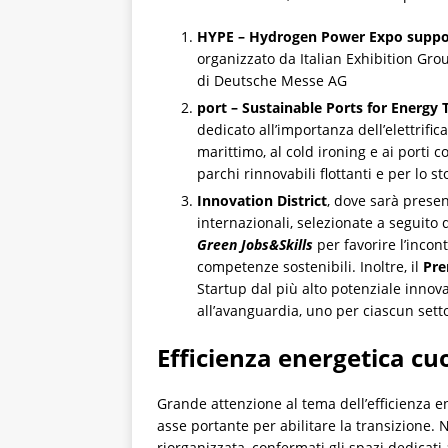
HYPE – Hydrogen Power Expo suppor
organizzato da Italian Exhibition Grou
di Deutsche Messe AG
port – Sustainable Ports for Energy 
dedicato all’importanza dell’elettrific
marittimo, al cold ironing e ai porti
parchi rinnovabili flottanti e per lo s
Innovation District
, dove sarà presen
internazionali, selezionate a seguito 
Green Jobs&Skills
per favorire l’incon
competenze sostenibili. Inoltre, il
Pre
Startup dal più alto potenziale innova
all’avanguardia, uno per ciascun set
Efficienza energetica cu
Grande attenzione al tema dell’efficienza e
asse portante per abilitare la transizione. 
riorganizzata, confermati gli spazi dedicati