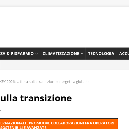
NZA & RISPARMIO
CLIMATIZZAZIONE
TECNOLOGIA
ACC
KEY 2026: la fiera sulla transizione energetica globale
sulla transizione
e
 INTERNAZIONALE, PROMUOVE COLLABORAZIONI FRA OPERATORI
 SOSTENIBILI E AVANZATE.