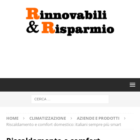
HOME
CLIMATIZZAZIONE
AZIENDE E PRODOTTI
Riscaldamento e comfort domestico: italiani sempre più smart