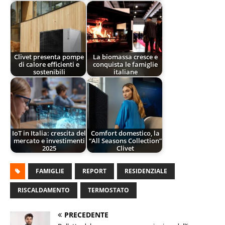
Clivet presenta pompe
La biomassa cresce e
di calore efficienti e
conquista le famiglie
sostenibili
italiane
IoT in Italia: crescita del
Comfort domestico, la
mercato e investimenti
“All Seasons Collection”
2025
Clivet
FAMIGLIE
REPORT
RESIDENZIALE
RISCALDAMENTO
TERMOSTATO
PRECEDENTE