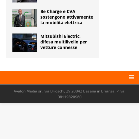
Be Charge e CVA
sostengono attivamente
la mobilità elettrica
Mitsubishi Electric,
difesa multilivello per
vetture connesse
Avalon Media srl, via Brioschi, 29 20842 Besana in Brianza. P.Iva:
08119820960