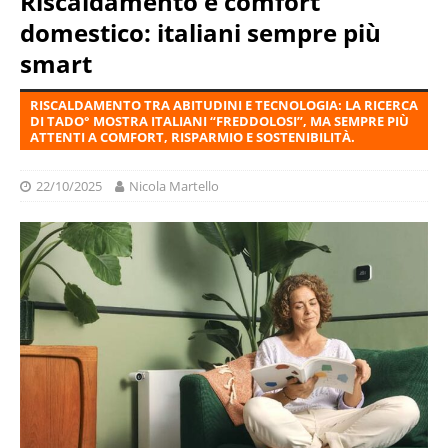
Riscaldamento e comfort
domestico: italiani sempre più
smart
RISCALDAMENTO TRA ABITUDINI E TECNOLOGIA: LA RICERCA
DI TADO° MOSTRA ITALIANI “FREDDOLOSI”, MA SEMPRE PIÙ
ATTENTI A COMFORT, RISPARMIO E SOSTENIBILITÀ.
22/10/2025
Nicola Martello