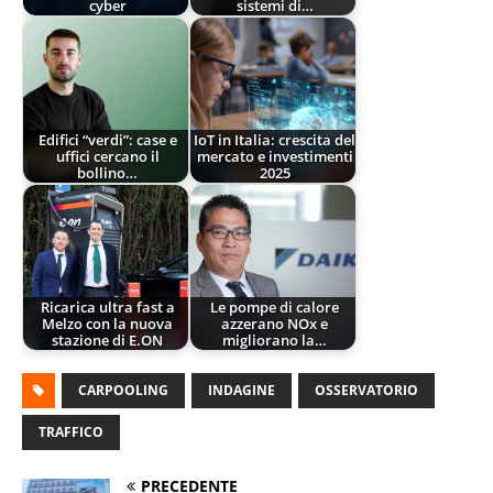
cyber
sistemi di…
Edifici “verdi”: case e
IoT in Italia: crescita del
uffici cercano il
mercato e investimenti
bollino…
2025
Ricarica ultra fast a
Le pompe di calore
Melzo con la nuova
azzerano NOx e
stazione di E.ON
migliorano la…
CARPOOLING
INDAGINE
OSSERVATORIO
TRAFFICO
PRECEDENTE