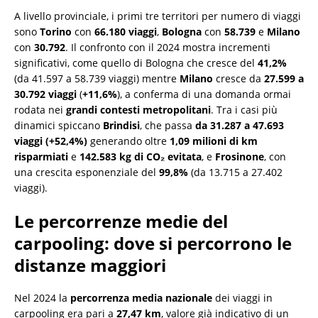
A livello provinciale, i primi tre territori per numero di viaggi
sono
Torino
con
66.180 viaggi
,
Bologna
con
58.739
e
Milano
con
30.792
. Il confronto con il 2024 mostra incrementi
significativi, come quello di Bologna che cresce del
41,2%
(da 41.597 a 58.739 viaggi) mentre
Milano
cresce da
27.599 a
30.792 viaggi
(
+11,6%
), a conferma di una domanda ormai
rodata nei
grandi contesti metropolitani
. Tra i casi più
dinamici spiccano
Brindisi
, che passa
da 31.287 a 47.693
viaggi (+52,4%)
generando oltre
1,09 milioni di km
risparmiati
e
142.583 kg di CO₂ evitata
, e
Frosinone
, con
una crescita esponenziale del
99,8%
(da 13.715 a 27.402
viaggi).
Le percorrenze medie del
carpooling: dove si percorrono le
distanze maggiori
Nel 2024 la
percorrenza media nazionale
dei viaggi in
carpooling era pari a
27,47 km
, valore già indicativo di un