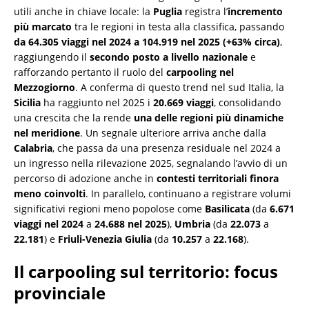
utili anche in chiave locale: la
Puglia
registra l’
incremento
più marcato
tra le regioni in testa alla classifica, passando
da 64.305 viaggi nel 2024 a 104.919 nel 2025 (+63% circa)
,
raggiungendo il
secondo posto a livello nazionale
e
rafforzando pertanto il ruolo del
carpooling nel
Mezzogiorno
. A conferma di questo trend nel sud Italia, la
Sicilia
ha raggiunto nel 2025 i
20.669 viaggi
, consolidando
una crescita che la rende
una delle regioni più dinamiche
nel meridione
. Un segnale ulteriore arriva anche dalla
Calabria
, che passa da una presenza residuale nel 2024 a
un ingresso nella rilevazione 2025, segnalando l’avvio di un
percorso di adozione anche in
contesti territoriali finora
meno coinvolti
. In parallelo, continuano a registrare volumi
significativi regioni meno popolose come
Basilicata
(da
6.671
viaggi nel 2024
a
24.688 nel 2025
),
Umbria
(da
22.073
a
22.181
) e
Friuli-Venezia Giulia
(da
10.257
a
22.168
).
Il carpooling sul territorio: focus
provinciale