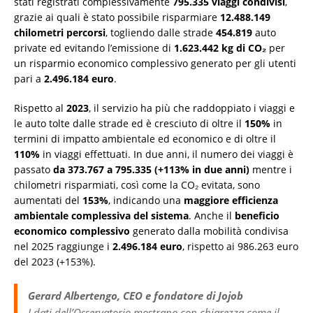
stati registrati complessivamente
795.335 viaggi condivisi
,
grazie ai quali è stato possibile risparmiare
12.488.149
chilometri percorsi
, togliendo dalle strade
454.819
auto
private ed evitando l’emissione di
1.623.442 kg di CO₂
per
un risparmio economico complessivo generato per gli utenti
pari a
2.496.184 euro
.
Rispetto al
2023
, il servizio ha più che raddoppiato i viaggi e
le auto tolte dalle strade ed è cresciuto di oltre il
150%
in
termini di impatto ambientale ed economico e di oltre il
110%
in viaggi effettuati. In due anni, il numero dei viaggi è
passato
da 373.767 a 795.335 (+113% in due anni)
mentre i
chilometri risparmiati, così come la CO₂ evitata, sono
aumentati del
153%
, indicando una
maggiore efficienza
ambientale complessiva del sistema
. Anche il
beneficio
economico complessivo
generato dalla mobilità condivisa
nel 2025 raggiunge i
2.496.184 euro
, rispetto ai 986.263 euro
del 2023 (+153%).
Gerard Albertengo, CEO e fondatore di Jojob
I dati dell’Osservatorio mostrano con chiarezza come il