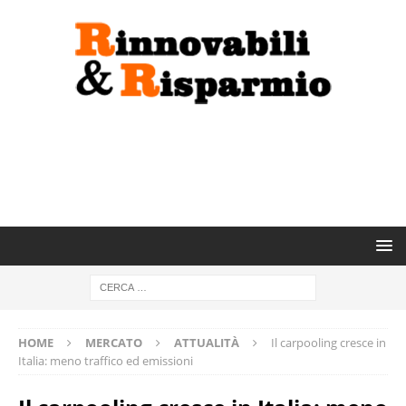
HOME
MERCATO
ATTUALITÀ
Il carpooling cresce in
Italia: meno traffico ed emissioni