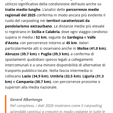
utilizzo significativo della condivisione dell’auto anche su
tratte medio-lunghe
. L’analisi delle
percorrenze medie
regionali del 2025
conferma in modo ancora più evidente il
ruolo del carpooling nei
territori caratterizzati da
pendolarismo extraurbano
. Le distanze medie più elevate
si registrano in
Sicilia e Calabria
, dove ogni viaggio condiviso
supera in media i
52 km
, seguite da
Sardegna
e
Valle
d’Aosta
, con percorrenze intorno ai
45 km
. Valori
particolarmente alti si osservano anche in
Molise (41,0 km)
,
Abruzzo (39,7 km)
e
Puglia (39,3 km)
, a conferma di
spostamenti quotidiani spesso legati a collegamenti
intercomunali e a una minore disponibilità di alternative di
trasporto pubblico locale. Nella fascia intermedia si
collocano
Lazio (34,9 km)
,
Umbria (32,5 km)
,
Liguria (31,3
km)
e
Campania (30,7 km)
, con percorrenze prossime o
superiori alla media nazionale.
Gerard Albertengo
Nel complesso, i dati 2026 mostrano come il carpooling
aziendale continui a crescere in modo costante in tutte le