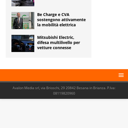
Be Charge e CVA
sostengono attivamente
la mobilità elettrica
Mitsubishi Electric,
difesa multilivello per
vetture connesse
Avalon Media srl, via Brioschi, 29 20842 Besana in Brianza. P.Iva:
08119820960