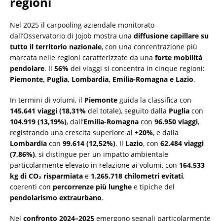
regioni
Nel 2025 il carpooling aziendale monitorato
dall’Osservatorio di Jojob mostra una
diffusione capillare su
tutto il territorio nazionale
, con una concentrazione più
marcata nelle regioni caratterizzate da una
forte mobilità
pendolare
. Il
56%
dei viaggi si concentra in cinque regioni:
Piemonte, Puglia, Lombardia, Emilia-Romagna e Lazio
.
In termini di volumi, il
Piemonte
guida la classifica con
145.641 viaggi (18,31%
del totale), seguito dalla
Puglia
con
104.919 (13,19%)
, dall’
Emilia-Romagna
con
96.950 viaggi
,
registrando una crescita superiore al
+20%
, e dalla
Lombardia
con
99.614 (12,52%)
. Il
Lazio
, con
62.484 viaggi
(7,86%)
, si distingue per un impatto ambientale
particolarmente elevato in relazione ai volumi, con
164.533
kg di CO₂ risparmiata
e
1.265.718 chilometri evitati
,
coerenti con
percorrenze più lunghe
e tipiche del
pendolarismo extraurbano
.
Nel
confronto 2024–2025
emergono segnali particolarmente