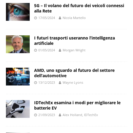
5G – Il volano del futuro dei veicoli connessi
alla Rete
17/05/2024
Nicola Martello
I futuri trasporti useranno l’intelligenza
artificiale
01/05/2024
Morgan Wright
AMD, uno sguardo al futuro del settore
dell’automotive
13/12/2023
Wayne Lyons
IDTechEx esamina i modi per migliorare le
batterie EV
21/09/2023
Alex Holland, IDTechEx