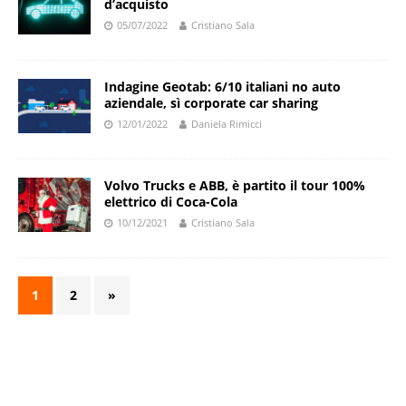
d’acquisto
05/07/2022
Cristiano Sala
Indagine Geotab: 6/10 italiani no auto
aziendale, sì corporate car sharing
12/01/2022
Daniela Rimicci
Volvo Trucks e ABB, è partito il tour 100%
elettrico di Coca-Cola
10/12/2021
Cristiano Sala
1
2
»