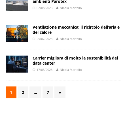
ambienti Parotex
02/08/2023
Nicola Martello
Ventilazione meccanica: il ricircolo dell’aria e
del calore
25/07/2023
Nicola Martello
Carrier migliora di molto la sostenibilità dei
data center
17/05/2023
Nicola Martello
1
2
…
7
»