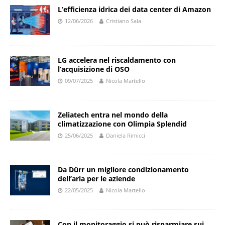
L’efficienza idrica dei data center di Amazon
12/06/2026
Cristiano Sala
LG accelera nel riscaldamento con
l’acquisizione di OSO
09/07/2025
Nicola Martello
Zeliatech entra nel mondo della
climatizzazione con Olimpia Splendid
25/06/2025
Daniela Rimicci
Da Dürr un migliore condizionamento
dell’aria per le aziende
22/05/2025
Nicola Martello
Con il monitoraggio si può risparmiare sui